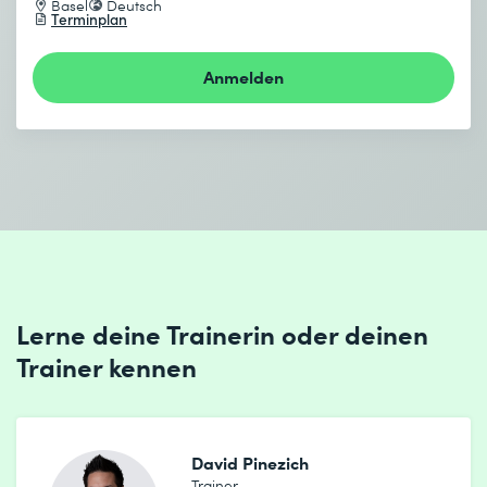
Basel
Deutsch
Versionierung von APIs (URI, Header, Media Type)
Terminplan
Anmelden
Lerne deine Trainerin oder deinen
Trainer kennen
David Pinezich
Trainer