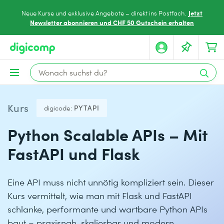
Jetzt
Neue Kurse und exklusive Angebote – direkt ins Postfach.
Newsletter abonnieren und CHF 50 Gutschein erhalten
Kurs
digicode:
PYTAPI
Python Scalable APIs – Mit
FastAPI und Flask
Eine API muss nicht unnötig kompliziert sein. Dieser
Kurs vermittelt, wie man mit Flask und FastAPI
schlanke, performante und wartbare Python APIs
baut – praxisnah, skalierbar und modern.