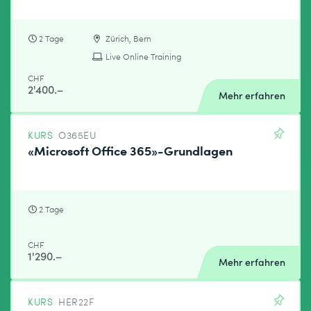
2 Tage
Zürich, Bern
Live Online Training
CHF
2'400.–
Mehr erfahren
KURS
O365EU
«Microsoft Office 365»-Grundlagen
2 Tage
CHF
1'290.–
Mehr erfahren
KURS
HER22F