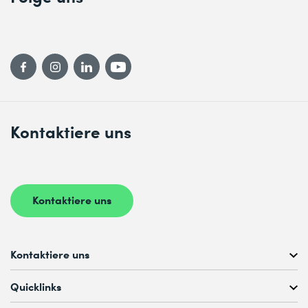
Kontaktiere uns
Kontaktiere uns
Kontaktiere uns
Kostenlose Kursberatung unter
Quicklinks
+41 44 447 21 21