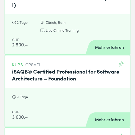
I)
2 Tage
Zürich, Bern
Live Online Training
CHF
2'500.–
Mehr erfahren
KURS
CPSAFL
iSAQB® Certified Professional for Software
Architecture – Foundation
4 Tage
CHF
3'600.–
Mehr erfahren