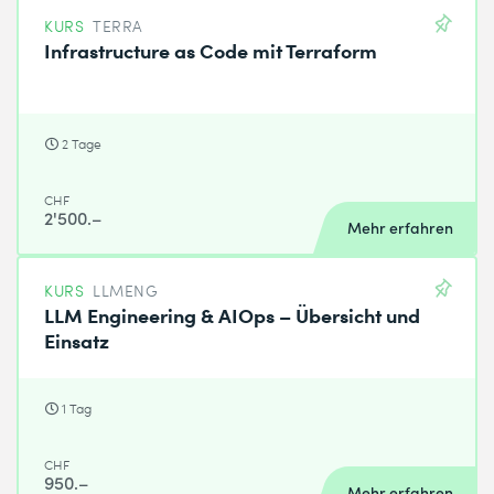
KURS
TERRA
Infrastructure as Code mit Terraform
2 Tage
CHF
2'500.–
Mehr erfahren
KURS
LLMENG
LLM Engineering & AIOps – Übersicht und
Einsatz
1 Tag
CHF
950.–
Mehr erfahren