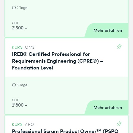
2 Tage
CHF
2'500.–
Mehr erfahren
KURS
QM2
IREB® Certified Professional for
Requirements Engineering (CPRE®) –
Foundation Level
3 Tage
CHF
2'800.–
Mehr erfahren
KURS
APO
Professional Scrum Product Owner™ (PSPO