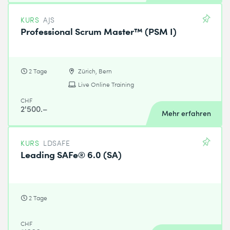
KURS
AJS
Professional Scrum Master™ (PSM I)
2 Tage
Zürich, Bern
Live Online Training
CHF
2'500.–
Mehr erfahren
KURS
LDSAFE
Leading SAFe® 6.0 (SA)
2 Tage
CHF