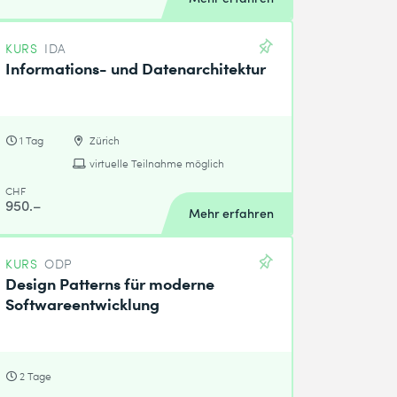
KURS
IDA
Informations- und Datenarchitektur
1 Tag
Zürich
virtuelle Teilnahme möglich
CHF
950.–
Mehr erfahren
KURS
ODP
Design Patterns für moderne
Softwareentwicklung
2 Tage