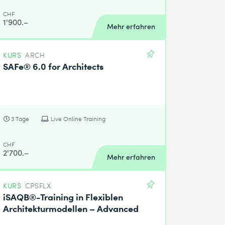
CHF
1'900.–
Mehr erfahren
KURS
ARCH
SAFe® 6.0 for Architects
3 Tage
Live Online Training
CHF
2'700.–
Mehr erfahren
KURS
CPSFLX
iSAQB®-Training in Flexiblen
Architekturmodellen – Advanced