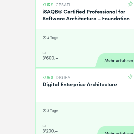
KURS
CPSAFL
iSAQB® Certified Professional for
Software Architecture – Foundation
4 Tage
CHF
3'600.–
Mehr erfahren
KURS
DIGIEA
Digital Enterprise Architecture
3 Tage
CHF
3'200.–
Mehr erfahren