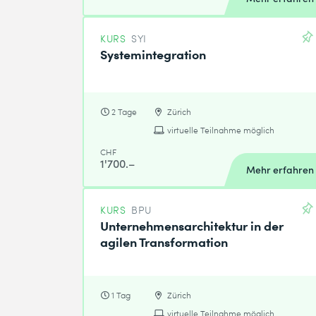
KURS
SYI
Systemintegration
2 Tage
Zürich
virtuelle Teilnahme möglich
CHF
1'700.–
Mehr erfahren
KURS
BPU
Unternehmensarchitektur in der
agilen Transformation
1 Tag
Zürich
virtuelle Teilnahme möglich