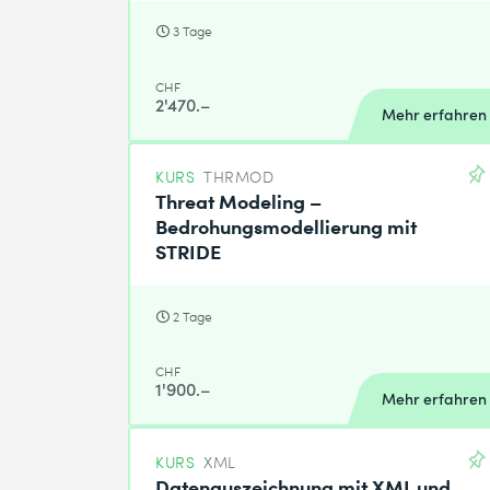
3 Tage
CHF
2'470.–
Mehr erfahren
KURS
THRMOD
Threat Modeling –
Bedrohungsmodellierung mit
STRIDE
2 Tage
CHF
1'900.–
Mehr erfahren
KURS
XML
Datenauszeichnung mit XML und