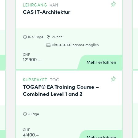
LEHRGANG
4AN
CAS IT-Architektur
16.5 Tage
Zürich
virtuelle Teilnahme möglich
CHF
12'900.–
Mehr erfahren
KURSPAKET
TOG
TOGAF® EA Training Course –
Combined Level 1 and 2
4 Tage
CHF
4'400.–
Mehr erfahren