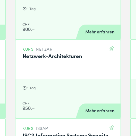
1 Tag
CHF
900.–
Mehr erfahren
KURS
NETZAR
Netzwerk-Architekturen
1 Tag
CHF
950.–
Mehr erfahren
KURS
ISSAP
ISC2 Information Systems Security