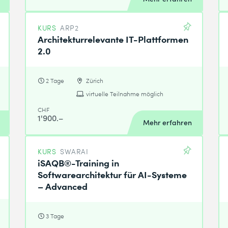
KURS
ARP2
Architekturrelevante IT-Plattformen
2.0
2 Tage
Zürich
virtuelle Teilnahme möglich
CHF
1'900.–
Mehr erfahren
KURS
SWARAI
iSAQB®-Training in
Softwarearchitektur für AI-Systeme
– Advanced
3 Tage