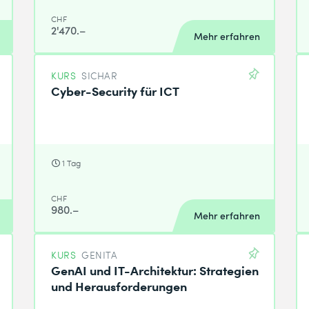
CHF
2'470.–
Mehr erfahren
KURS
SICHAR
Cyber-Security für ICT
1 Tag
CHF
980.–
Mehr erfahren
KURS
GENITA
GenAI und IT-Architektur: Strategien
und Herausforderungen