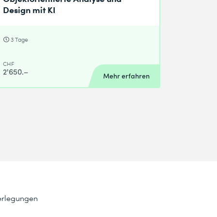
Design mit KI
3 Tage
CHF
2'650.–
Mehr erfahren
berlegungen