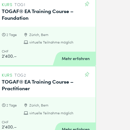
KURS
TOG1
TOGAF® EA Training Course –
Foundation
2 Tage
Zürich, Bern
virtuelle Teilnahme möglich
CHF
2'400.–
Mehr erfahren
KURS
TOG2
TOGAF® EA Training Course –
Practitioner
2 Tage
Zürich, Bern
virtuelle Teilnahme möglich
CHF
2'400.–
Mehr erfahren