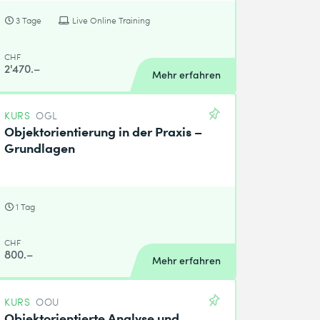
3 Tage
Live Online Training
CHF
2'470.–
Mehr erfahren
KURS
OGL
Objektorientierung in der Praxis –
Grundlagen
1 Tag
CHF
800.–
Mehr erfahren
KURS
OOU
Objektorientierte Analyse und