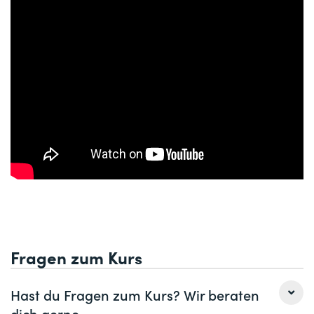
aktiv steuern
5 Sich selbst unter die Lupe nehmen
Reflexion der eigenen Werte, Überzeugungen und
Haltung
Wie wirken sich meine Denkmuster auf mein Verhalten
aus?
Inwieweit kann ich als Führungskraft mein eigener
Coach sein?
Selbst- und Fremdbild durch Feedback aus der
Gruppe abgleichen
6 Was kann durch erfolgreiches Coaching erreicht
werden?
Fragen zum Kurs
Förderung der Eigenverantwortlichkeit der
Mitarbeitenden
Hast du Fragen zum Kurs? Wir beraten
Konstruktives Auflösen von Konflikten
dich gerne.