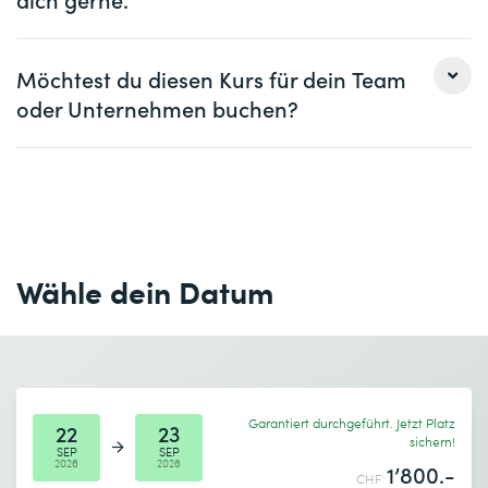
Motivation und Effizienzsteigerung
Abbau von Unsicherheit und Blockaden in
Frau
Herr
Veränderungsprozessen
Möchtest du diesen Kurs für dein Team
oder Unternehmen buchen?
Vorname *
Nachname *
Frau
Herr
Firma
optional
Vorname *
Nachname *
E-Mail *
Telefon *
Wähle dein Datum
Firma *
E-Mail *
Telefon *
Garantiert durchgeführt. Jetzt Platz
Anzahl Teilnehmende *
Gewünschter Kursort *
22
23
sichern!
SEP
SEP
2026
2026
1’800.-
CHF