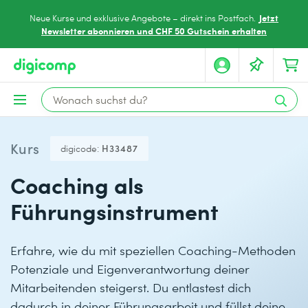
Jetzt
Neue Kurse und exklusive Angebote – direkt ins Postfach.
Newsletter abonnieren und CHF 50 Gutschein erhalten
Kurs
digicode:
H33487
Coaching als
Führungsinstrument
Erfahre, wie du mit speziellen Coaching-Methoden
Potenziale und Eigenverantwortung deiner
Mitarbeitenden steigerst. Du entlastest dich
dadurch in deiner Führungsarbeit und füllst deine