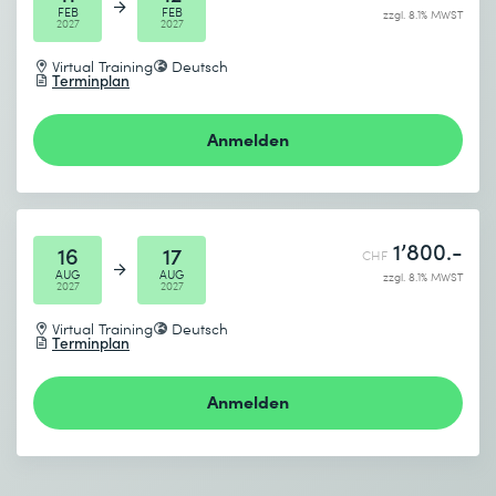
FEB
FEB
zzgl. 8.1% MWST
2027
2027
* Pflichtfelder
Virtual Training
Deutsch
Terminplan
Anmelden
1’800.-
16
17
CHF
AUG
AUG
zzgl. 8.1% MWST
2027
2027
Virtual Training
Deutsch
Terminplan
Anmelden