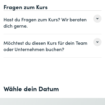
Fragen zum Kurs
KI verstehen
Prompt Engineering
KI im Prozessalltag
Hast du Fragen zum Kurs? Wir beraten
Agilität und Prozesse
dich gerne.
KI und Agilität
Agile strategische Prozessorganisation
Frau
Herr
Möchtest du diesen Kurs für dein Team
Agile Prozessgestaltung
oder Unternehmen buchen?
BPMN und Agilität
Vorname *
Nachname *
Modul 3: Kontinuierlicher Verbesserungsprozess KVP (3
Frau
Herr
Firma
optional
Tage)
Vorname *
Nachname *
Überblick Prozessmanagement und kontinuierliche
E-Mail *
Telefon *
Optimierung
Wähle dein Datum
Organisation Prozessmanagement
Firma *
Prozessziele/ -kennzahlen
Prozessleistungsmessung
E-Mail *
Telefon *