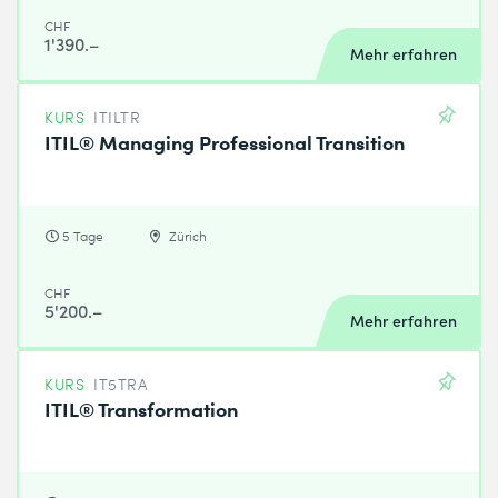
CHF
1'390.–
Mehr erfahren
KURS
ITILTR
ITIL® Managing Professional Transition
5 Tage
Zürich
CHF
5'200.–
Mehr erfahren
KURS
IT5TRA
ITIL® Transformation