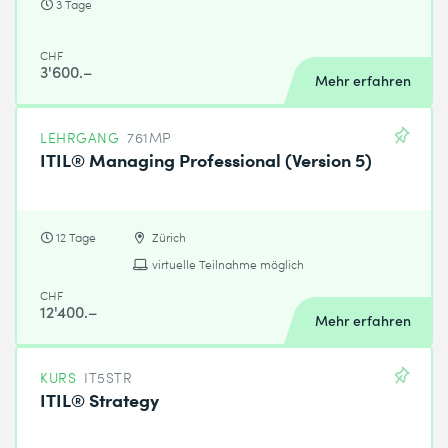
3 Tage
CHF
3'600.–
Mehr erfahren
LEHRGANG
761MP
ITIL® Managing Professional (Version 5)
12 Tage
Zürich
virtuelle Teilnahme möglich
CHF
12'400.–
Mehr erfahren
KURS
IT5STR
ITIL® Strategy