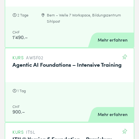
2 Tage
Bern – Welle 7 Workspace, Bildungszentrum
Sihlpost
CHF
1'490.–
Mehr erfahren
KURS
AWSF02
Agentic AI Foundations – Intensive Training
1 Tag
CHF
900.–
Mehr erfahren
KURS
IT5L
ITIL® Version 5 Foundation – Praxiskurs