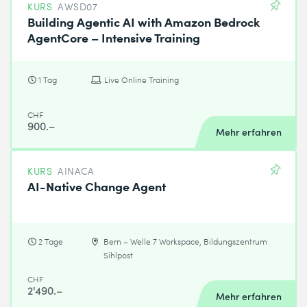
KURS
AWSD07
Building Agentic AI with Amazon Bedrock
AgentCore – Intensive Training
1 Tag
Live Online Training
CHF
900.–
Mehr erfahren
KURS
AINACA
AI-Native Change Agent
2 Tage
Bern – Welle 7 Workspace, Bildungszentrum
Sihlpost
CHF
2'490.–
Mehr erfahren