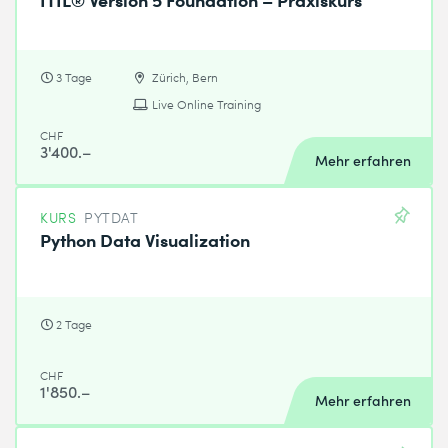
3 Tage
Zürich, Bern
Live Online Training
CHF
3'400.–
Mehr erfahren
KURS
PYTDAT
Python Data Visualization
2 Tage
CHF
1'850.–
Mehr erfahren