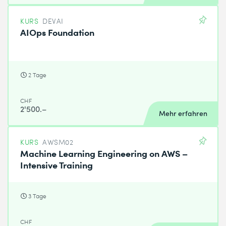
KURS
DEVAI
AIOps Foundation
2 Tage
CHF
2'500.–
Mehr erfahren
KURS
AWSM02
Machine Learning Engineering on AWS –
Intensive Training
3 Tage
CHF