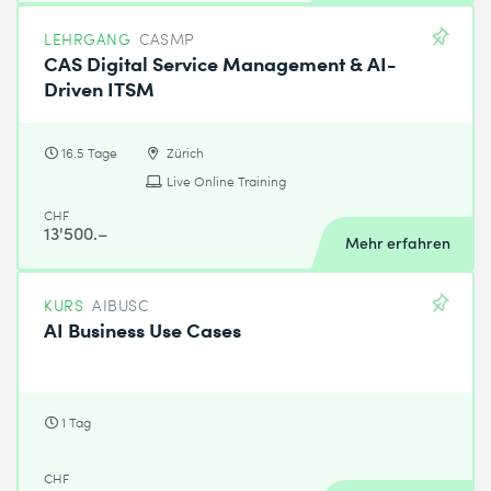
LEHRGANG
CASMP
CAS Digital Service Management & AI-
Driven ITSM
16.5 Tage
Zürich
Live Online Training
CHF
13'500.–
Mehr erfahren
KURS
AIBUSC
AI Business Use Cases
1 Tag
CHF