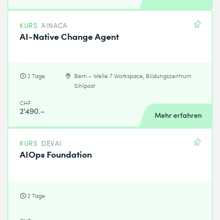
KURS
AINACA
AI-Native Change Agent
2 Tage
Bern – Welle 7 Workspace, Bildungszentrum
Sihlpost
CHF
2'490.–
Mehr erfahren
KURS
DEVAI
AIOps Foundation
2 Tage