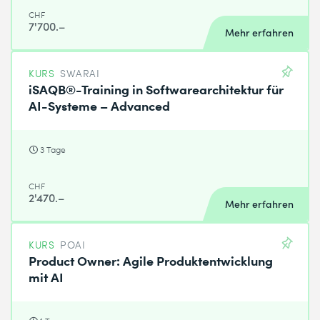
CHF
7'700.–
Mehr erfahren
KURS
SWARAI
iSAQB®-Training in Softwarearchitektur für
AI-Systeme – Advanced
3 Tage
CHF
2'470.–
Mehr erfahren
KURS
POAI
Product Owner: Agile Produktentwicklung
mit AI