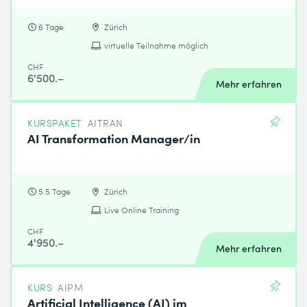
6 Tage
Zürich
virtuelle Teilnahme möglich
CHF
6'500.–
Mehr erfahren
KURSPAKET
AITRAN
AI Transformation Manager/in
5.5 Tage
Zürich
Live Online Training
CHF
4'950.–
Mehr erfahren
KURS
AIPM
Artificial Intelligence (AI) im