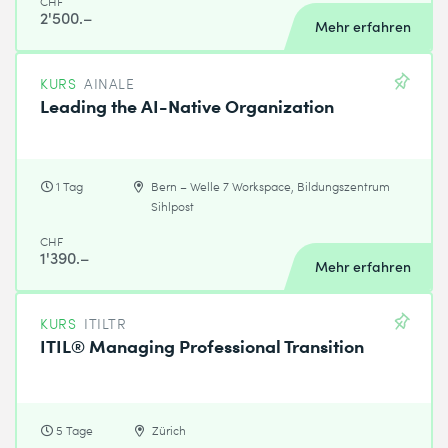
CHF
2'500.–
Mehr erfahren
KURS
AINALE
Leading the AI-Native Organization
1 Tag
Bern – Welle 7 Workspace, Bildungszentrum
Sihlpost
CHF
1'390.–
Mehr erfahren
KURS
ITILTR
ITIL® Managing Professional Transition
5 Tage
Zürich