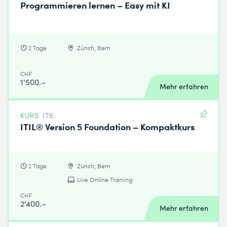
Programmieren lernen – Easy mit KI
2 Tage
Zürich, Bern
CHF
1'500.–
Mehr erfahren
KURS
IT5
ITIL® Version 5 Foundation – Kompaktkurs
2 Tage
Zürich, Bern
Live Online Training
CHF
2'400.–
Mehr erfahren