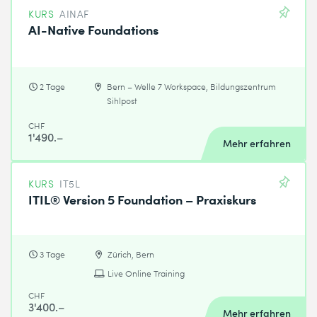
KURS
AINAF
AI-Native Foundations
2 Tage
Bern – Welle 7 Workspace, Bildungszentrum
Sihlpost
CHF
1'490.–
Mehr erfahren
KURS
IT5L
ITIL® Version 5 Foundation – Praxiskurs
3 Tage
Zürich, Bern
Live Online Training
CHF
3'400.–
Mehr erfahren