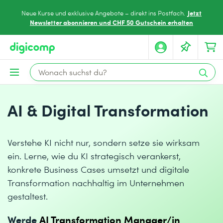
Jetzt
Neue Kurse und exklusive Angebote – direkt ins Postfach.
Newsletter abonnieren und CHF 50 Gutschein erhalten
AI & Digital Transformation
Verstehe KI nicht nur, sondern setze sie wirksam
ein. Lerne, wie du KI strategisch verankerst,
konkrete Business Cases umsetzt und digitale
Transformation nachhaltig im Unternehmen
gestaltest.
Werde
AI Transformation Manager/in