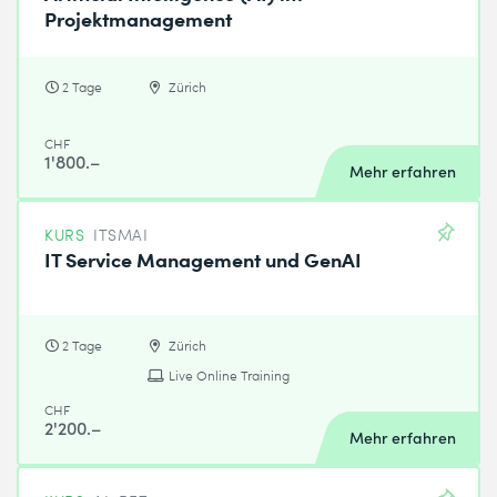
Projektmanagement
2 Tage
Zürich
CHF
1'800.–
Mehr erfahren
KURS
ITSMAI
IT Service Management und GenAI
2 Tage
Zürich
Live Online Training
CHF
2'200.–
Mehr erfahren