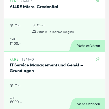
KURS
AI4REZ
AI4RE Micro-Credential
1 Tag
Zürich
virtuelle Teilnahme möglich
CHF
1'100.–
Mehr erfahren
KURS
ITSMAG
IT Service Management und GenAI –
Grundlagen
1 Tag
CHF
1'000.–
Mehr erfahren