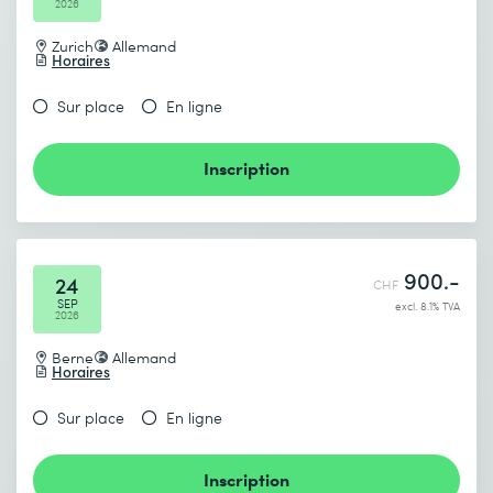
2026
Zurich
Allemand
Horaires
Sur place
En ligne
Inscription
900.-
24
CHF
SEP
excl. 8.1% TVA
2026
Berne
Allemand
Horaires
Sur place
En ligne
Inscription