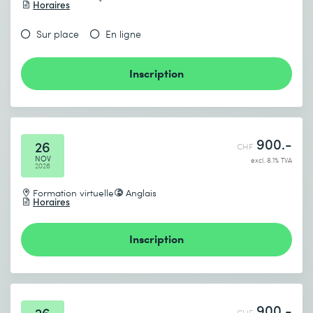
Horaires
Sur place
En ligne
Inscription
900.-
26
CHF
NOV
excl. 8.1% TVA
2026
Formation virtuelle
Anglais
Horaires
Inscription
900.-
26
CHF