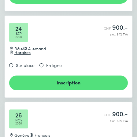
900.-
24
CHF
SEP
excl. 8.1% TVA
2026
Bâle
Allemand
Horaires
Sur place
En ligne
Inscription
900.-
26
CHF
NOV
excl. 8.1% TVA
2026
Genève
Français