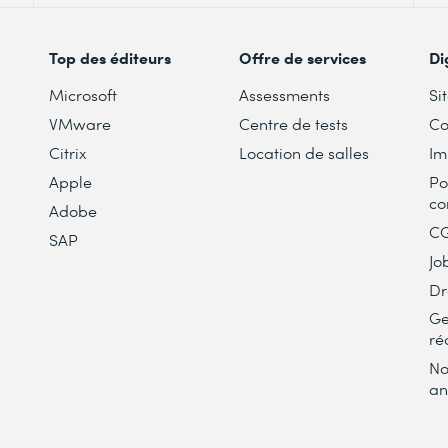
Top des éditeurs
Offre de services
Di
Microsoft
Assessments
Si
VMware
Centre de tests
Co
Citrix
Location de salles
Im
Apple
Po
co
Adobe
C
SAP
Jo
Dr
Ge
ré
No
an