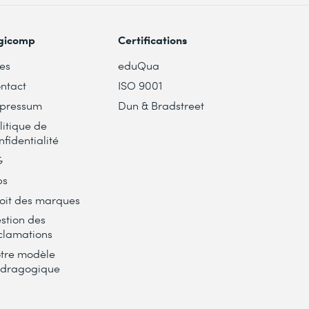
gicomp
Certifications
tes
eduQua
ntact
ISO 9001
pressum
Dun & Bradstreet
litique de
nfidentialité
G
bs
oit des marques
stion des
clamations
tre modèle
dragogique