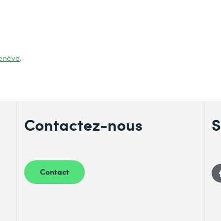
enève
.
Contactez-nous
S
Contact