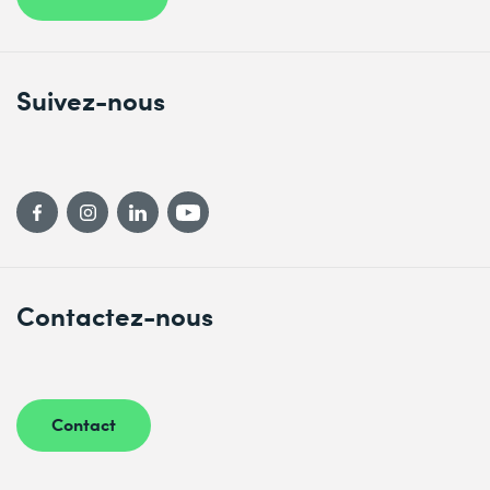
Create bridge clusters and bridge profiles
NSX Firewalls
Describe NSX segmentation
Suivez-nous
Identify the steps to enforce Zero-Trust with NSX
segmentation
Describe the Distributed Firewall architecture,
components, and function
Configure Distributed Firewall sections and rules
Configure the Distributed Firewall on VDS
Describe the Gateway Firewall architecture,
components, and function
Contactez-nous
Configure Gateway Firewall sections and rules
NSX Advanced Threat Prevention
Explain NSX IDS/IPS and its use cases
Configure NSX IDS/IPS
Contact
Deploy NSX Application Platform
Identify the components and architecture of NSX