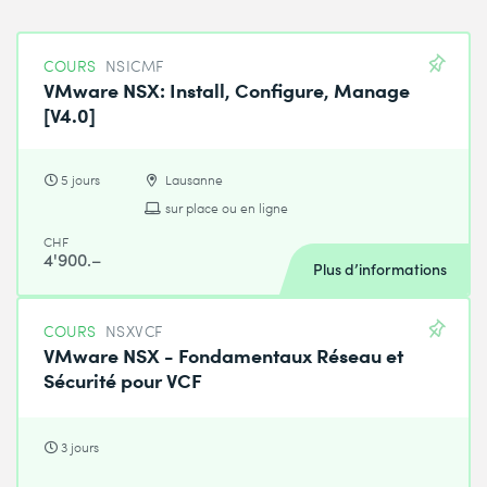
COURS
NSICMF
VMware NSX: Install, Configure, Manage
[V4.0]
5 jours
Lausanne
sur place ou en ligne
CHF
4'900.–
Plus d’informations
COURS
NSXVCF
VMware NSX - Fondamentaux Réseau et
Sécurité pour VCF
3 jours