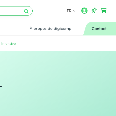
FR
À propos de digicomp
Contact
Intensive
–
)