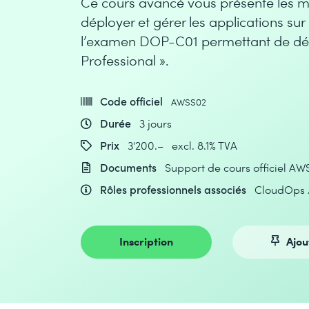
Ce cours avancé vous présente les m
déployer et gérer les applications sur
l’examen DOP-C01 permettant de décr
Professional ».
Code officiel
AWSS02
Durée
3 jours
Prix
3'200.– excl. 8.1% TVA
Documents
Support de cours officiel AW
Rôles professionnels associés
CloudOps 
Inscription
Ajou