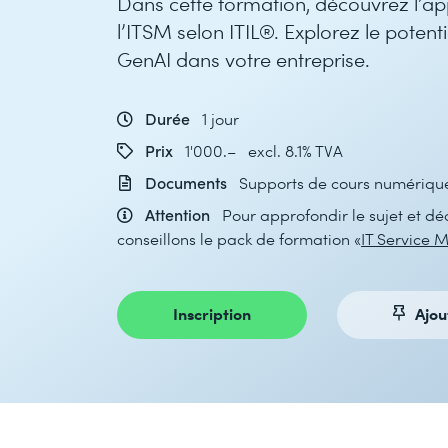
Dans cette formation, découvrez l’app
l’ITSM selon ITIL®. Explorez le potenti
GenAI dans votre entreprise.
Durée
1 jour
Prix
1'000.– excl. 8.1% TVA
Documents
Supports de cours numériqu
Attention
Pour approfondir le sujet et dé
conseillons le pack de formation «
IT Service 
Inscription
Ajou