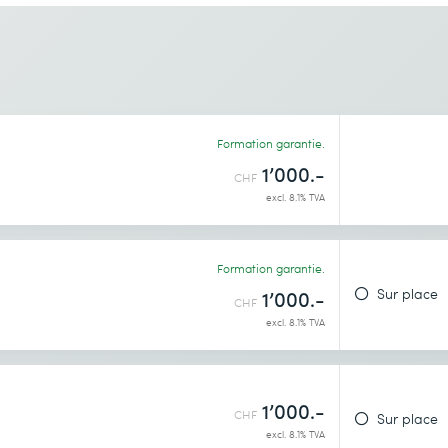
Lieu de formation souhaité *
Formation garantie.
identialité
.
1’000.-
CHF
excl. 8.1% TVA
Formation garantie.
Sur place
1’000.-
CHF
excl. 8.1% TVA
1’000.-
CHF
Sur place
identialité
.
excl. 8.1% TVA