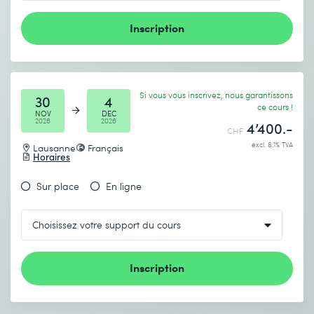
Inscription
Si vous vous inscrivez, nous garantissons
30
4
ce cours !
NOV
DEC
2026
2026
4’400.-
CHF
excl. 8.1% TVA
Lausanne
Français
Horaires
Sur place
En ligne
Inscription