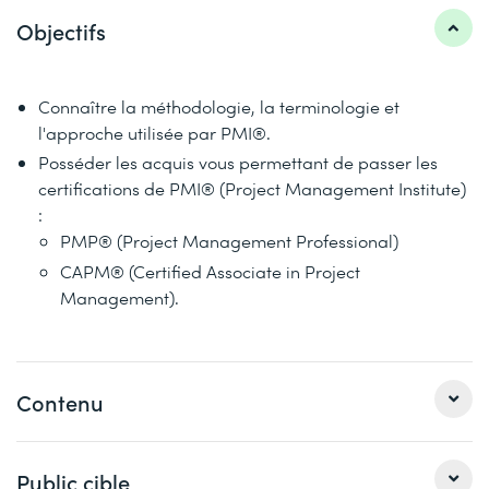
Objectifs
Connaître la méthodologie, la terminologie et
l'approche utilisée par PMI®.
Posséder les acquis vous permettant de passer les
certifications de PMI® (Project Management Institute)
:
PMP® (Project Management Professional)
CAPM® (Certified Associate in Project
Management).
Contenu
Basé sur le PMBOK®, Project Management Body Of
Public cible