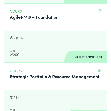
COURS
AgilePM® – Foundation
2 jours
CHF
2'200.–
Plus d’informations
COURS
Strategic Portfolio & Resource Management
2 jours
CHF