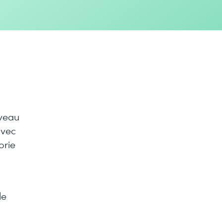
iveau
avec
orie
le