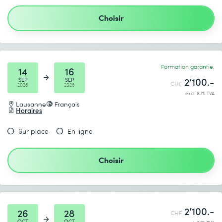
Gestion de Projets – Mise en Pratique
Choisir
Envoyer
* Champs obligatoires
Formation garantie.
14
16
2’100.-
SEP
SEP
CHF
2026
2026
excl. 8.1% TVA
Lausanne
Français
Horaires
Je prends connaissance de
la politique de confidentialité
.
Sur place
En ligne
Choisir
Envoyer
* Champs obligatoires
2’100.-
26
28
CHF
OCT
OCT