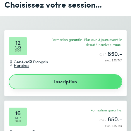
Choisissez votre session...
Envoyer
* Champs obligatoires
Formation garantie. Plus que 3 jours avant le
12
début ! Inscrivez-vous !
AUG
2026
850.-
CHF
excl. 8.1% TVA
Genève
Français
Horaires
Je prends connaissance de
la politique de confidentialité
.
Inscription
Envoyer
* Champs obligatoires
Formation garantie.
16
850.-
SEP
CHF
2026
excl. 8.1% TVA