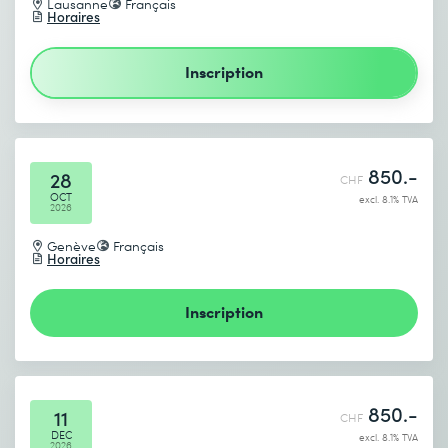
Lausanne
Français
Horaires
Inscription
850.-
28
CHF
OCT
excl. 8.1% TVA
2026
Genève
Français
Horaires
Inscription
850.-
11
CHF
DEC
excl. 8.1% TVA
2026