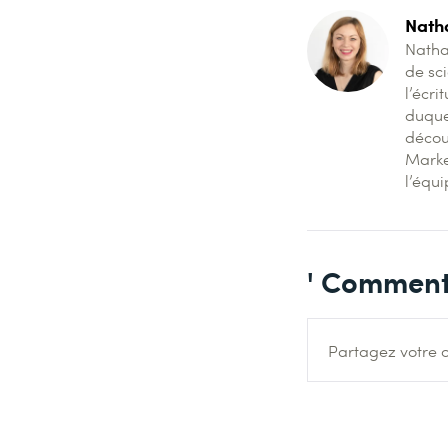
Natha
Natha
de sci
l’écri
duque
décou
Market
l’équ
' Comment
Partagez votre o