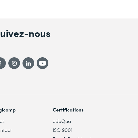
uivez-nous
gicomp
Certifications
tes
eduQua
ntact
ISO 9001