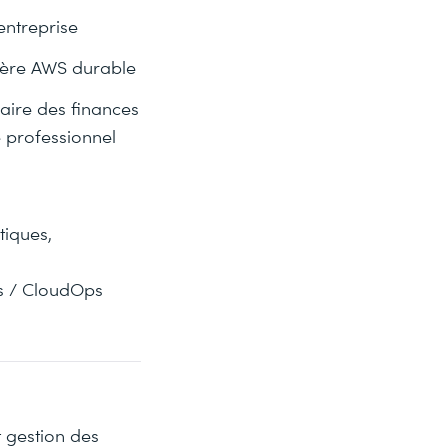
entreprise
cière AWS durable
naire des finances
 professionnel
iques,
s / CloudOps
 gestion des