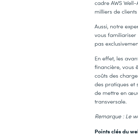
cadre AWS Well-A
milliers de clien
Aussi, notre exp
vous familiariser
pas exclusivemen
En effet, les av
financière, vous ê
coûts des charges
des pratiques et 
de mettre en œuv
transversale.
Remarque : Le we
Points clés du we