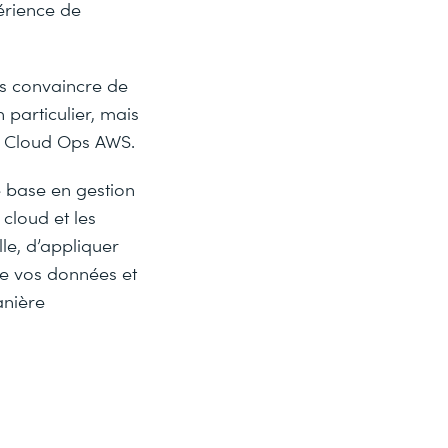
érience de
us convaincre de
 particulier, mais
ou Cloud Ops AWS.
e base en gestion
 cloud et les
le, d’appliquer
de vos données et
anière