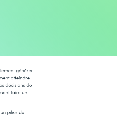
llement générer
ment atteindre
s décisions de
ment faire un
un pilier du