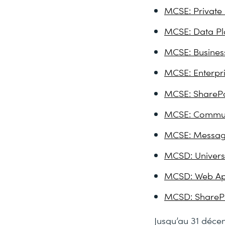
MCSE: Private
MCSE: Data Pl
MCSE: Business
MCSE: Enterpr
MCSE: SharePo
MCSE: Commun
MCSE: Messag
MCSD: Univers
MCSD: Web App
MCSD: SharePo
Jusqu’au 31 déce