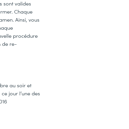
s sont valides
former. Chaque
amen. Ainsi, vous
chaque
ouvelle procédure
n de re-
bre au soir et
ce jour l’une des
016