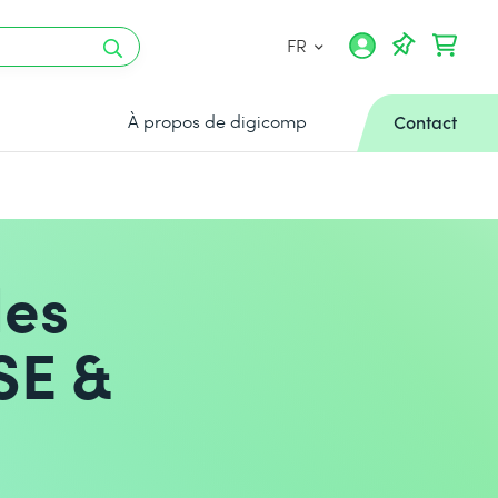
FR
À propos de digicomp
Contact
les
SE &