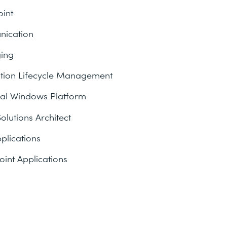
int
ication
ing
tion Lifecycle Management
al Windows Platform
lutions Architect
lications
int Applications