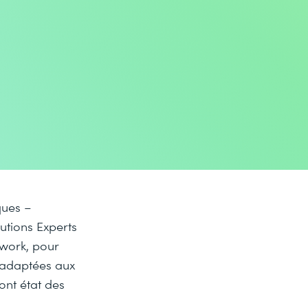
ques –
lutions Experts
twork, pour
é adaptées aux
nt état des