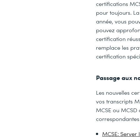
certifications MC
pour toujours. La
année, vous pouve
pouvez approfondi
certification réu
remplace les prat
certification spé
Passage aux n
Les nouvelles cer
vos transcripts M
MCSE ou MCSD acti
correspondantes 
MCSE: Server I