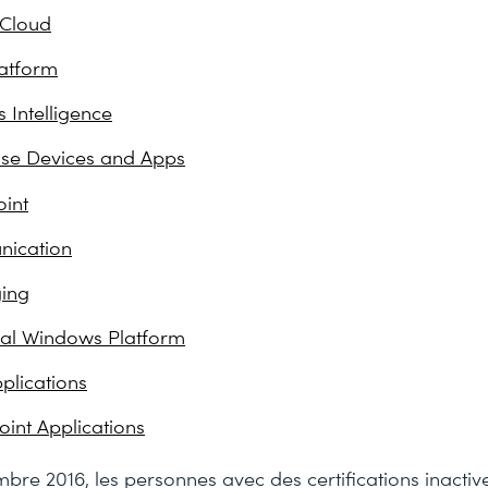
 Cloud
atform
 Intelligence
ise Devices and Apps
int
ication
ing
al Windows Platform
lications
int Applications
mbre 2016, les personnes avec des certifications inact