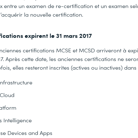
x entre un examen de re-certification et un examen sel
acquérir la nouvelle certification.
fications expirent le 31 mars 2017
ciennes certifications MCSE et MCSD arriveront à expir
. Après cette date, les anciennes certifications ne sero
fois, elles resteront inscrites (actives ou inactives) dans 
nfrastructure
 Cloud
atform
 Intelligence
ise Devices and Apps