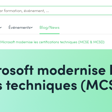
Événements
Blog/News
Microsoft modernise les certifications techniques (MCSE & MCSD)
osoft modernise 
ns techniques (MC