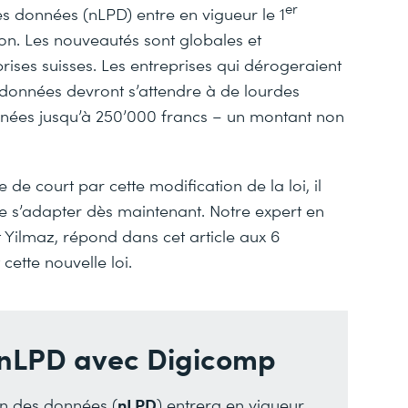
er
des données (nLPD) entre en vigueur le 1
on. Les nouveautés sont globales et
rises suisses. Les entreprises qui dérogeraient
s données devront s’attendre à de lourdes
onnées jusqu’à 250’000 francs – un montant non
 de court par cette modification de la loi, il
de s’adapter dès maintenant. Notre expert en
 Yilmaz, répond dans cet article aux 6
cette nouvelle loi.
 nLPD avec Digicomp
nLPD
ion des données (
) entrera en vigueur