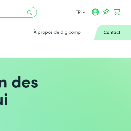
FR
À propos de digicomp
Contact
on des
ui