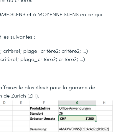
OMME.SI.ENS et à MOYENNE.SI.ENS en ce qui
 les suivantes :
ritère1; plage_critère2; critère2; …)
itère1; plage_critère2; critère2; …)
d’affaires le plus élevé pour la gamme de
n de Zurich (ZH).