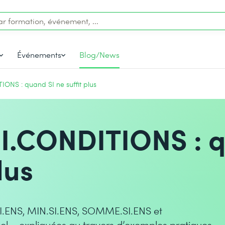
Événements
Blog/News
TIONS : quand SI ne suffit plus
 SI.CONDITIONS : 
lus
I.ENS, MIN.SI.ENS, SOMME.SI.ENS et
 – expliquées au travers d’exemples pratiques