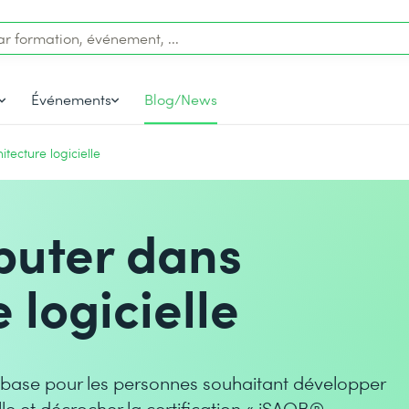
Événements
Blog/News
tecture logicielle
buter dans
e logicielle
base pour les personnes souhaitant développer
elle et décrocher la certification « iSAQB®