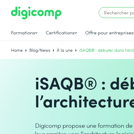
Formations
Certifications
Offre pour entreprises
Home
Blog/News
À la une
iSAQB® : débuter dans l’archi
iSAQB® : dé
l’architectur
Digicomp propose une formation de 
leur carrière vers l’architecture logici