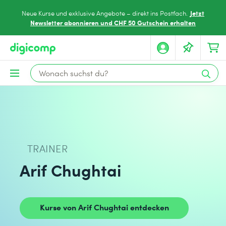
Jetzt
Neue Kurse und exklusive Angebote – direkt ins Postfach.
Newsletter abonnieren und CHF 50 Gutschein erhalten
TRAINER
Arif Chughtai
Kurse von Arif Chughtai entdecken