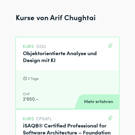
Kurse von Arif Chughtai
KURS
OOU
Objektorientierte Analyse und
Design mit KI
3 Tage
CHF
2'650.–
Mehr erfahren
KURS
CPSAFL
iSAQB® Certified Professional for
Software Architecture – Foundation