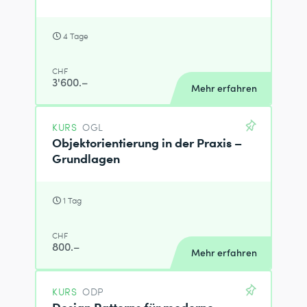
4 Tage
CHF
3'600.–
Mehr erfahren
KURS
OGL
Objektorientierung in der Praxis –
Grundlagen
1 Tag
CHF
800.–
Mehr erfahren
KURS
ODP
Design Patterns für moderne