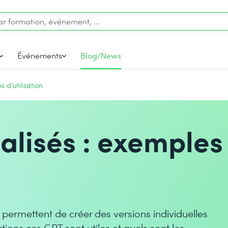
Événements
Blog/News
 d’utilisation
lisés : exemples
ermettent de créer des versions individuelles
ions ces GPT sont utiles et quels sont les