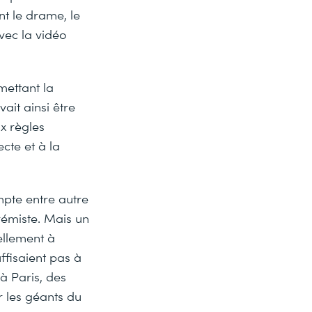
t le drame, le
vec la vidéo
mettant la
vait ainsi être
ux règles
ecte et à la
ompte entre autre
rémiste. Mais un
ellement à
ffisaient pas à
à Paris, des
r les géants du