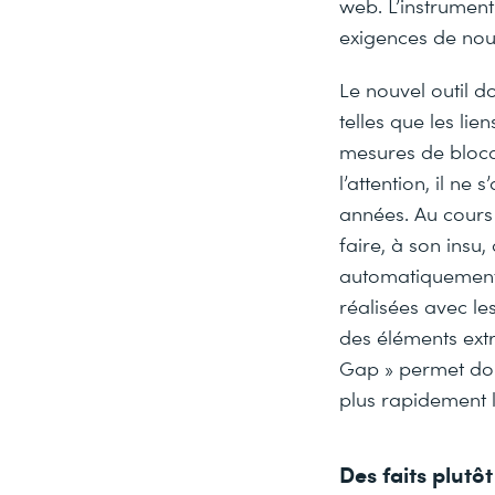
web. L’instrument
exigences de nouv
Le nouvel outil d
telles que les li
mesures de blocag
l’attention, il n
années. Au cours
faire, à son insu
automatiquement.
réalisées avec le
des éléments extr
Gap » permet do
plus rapidement 
Des faits plutô