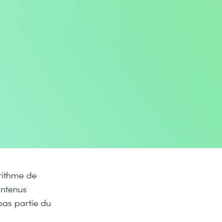
orithme de
ontenus
pas partie du