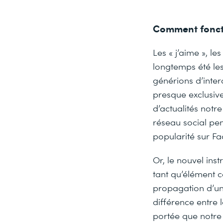
Comment foncti
Les « j’aime », l
longtemps été les
générions d’intera
presque exclusive
d’actualités notr
réseau social pen
popularité sur F
Or, le nouvel inst
tant qu’élément 
propagation d’un
différence entre 
portée que notre 