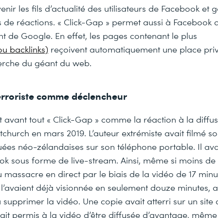
enir les fils d’actualité des utilisateurs de Facebook et 
s de réactions. « Click-Gap » permet aussi à Facebook
 de Google. En effet, les pages contenant le plus
ou backlinks)
reçoivent automatiquement une place privi
herche du géant du web.
erroriste comme déclencheur
t avant tout « Click-Gap » comme la réaction à la diffus
stchurch en mars 2019. L’auteur extrémiste avait filmé so
es néo-zélandaises sur son téléphone portable. Il ava
ok sous forme de live-stream. Ainsi, même si moins d
u massacre en direct par le biais de la vidéo de 17 minu
s l’avaient déjà visionnée en seulement douze minutes, 
 supprimer la vidéo. Une copie avait atterri sur un sit
avait permis à la vidéo d’être diffusée d’avantage, mêm