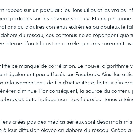
 repose sur un postulat : les liens utiles et les vraies i
ent partagés sur les réseaux sociaux. Et une personne
ations ou d’autres contenus extrêmes ou douteux le fai
 dehors du réseau, ces contenus ne se répandent que tr
e interne d’un tel post ne corrèle que très rarement av
ntifie ce manque de corrélation. Le nouvel algorithme ve
ent également peu diffusés sur Facebook. Ainsi les arti
relativement peu de fils d’actualités et le taux d’interac
générer diminue. Par conséquent, la source du contenu
acebook et, automatiquement, ses futurs contenus attei
.
es liens créés pas des médias sérieux sont désormais mis
 à leur diffusion élevée en dehors du réseau. Grâce à c