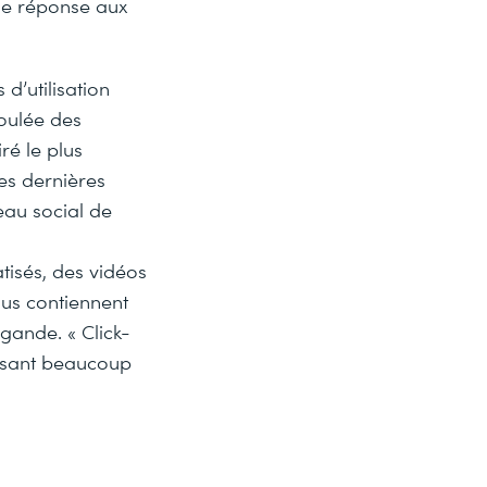
 de réponse aux
d’utilisation
foulée des
ré le plus
ces dernières
eau social de
tisés, des vidéos
nus contiennent
gande. « Click-
ssant beaucoup