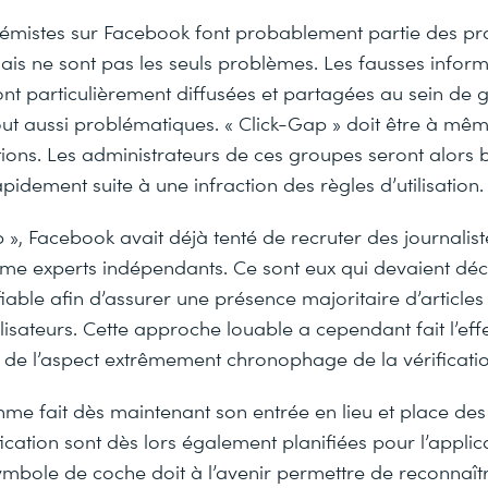
rémistes sur Facebook font probablement partie des pr
ais ne sont pas les seuls problèmes. Les fausses inform
ont particulièrement diffusées et partagées au sein de
out aussi problématiques. « Click-Gap » doit être à mê
tions. Les administrateurs de ces groupes seront alors 
idement suite à une infraction des règles d’utilisation.
 », Facebook avait déjà tenté de recruter des journalist
mme experts indépendants. Ce sont eux qui devaient déc
iable afin d’assurer une présence majoritaire d’articles s
tilisateurs. Cette approche louable a cependant fait l’eff
 de l’aspect extrêmement chronophage de la vérificatio
hme fait dès maintenant son entrée en lieu et place des
fication sont dès lors également planifiées pour l’appli
mbole de coche doit à l’avenir permettre de reconnaîtr