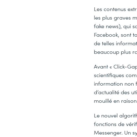
Les contenus ext
les plus graves m
fake news), qui s
Facebook, sont t
de telles informa
beaucoup plus rap
Avant « Click-Gap
scientifiques co
information non f
d’actualité des u
mouillé en raison
Le nouvel algorit
fonctions de véri
Messenger. Un sy