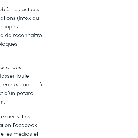
oblèmes actuels
ations (infox ou
 groupes
me de reconnaitre
bloqués
es et des
lasser toute
érieux dans le fil
et d’un pétard
n.
 experts. Les
cation Facebook
e les médias et