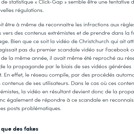
 de statistique « Click-Gap » semble être une tentative
elles régulations.
oit être à même de reconnaitre les infractions aux règles 
ens vers des contenus extrémistes et de prendre dans la 
e. Bien que ce soit la vidéo de Christchurch qui ait atti
e s’agissait pas du premier scandale vidéo sur Facebook 
 de la même année, il avait même été reproché au rés
, de la propagande par le biais de ses vidéos générées
 En effet, le réseau compile, par des procédés automa
s contenus de ses utilisateurs. Dans le cas où ces conte
émistes, la vidéo en résultant devient donc de la propa
nc également de répondre à ce scandale en reconnai
les posts problématiques.
t que des fakes