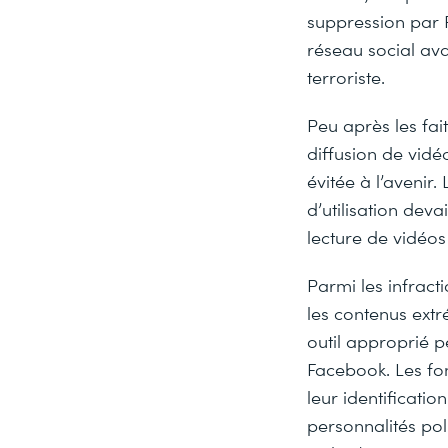
suppression par 
réseau social ava
terroriste.
Peu après les fai
diffusion de vidéo
évitée à l’avenir
d’utilisation deva
lecture de vidéo
Parmi les infract
les contenus extr
outil approprié p
Facebook. Les fon
leur identificatio
personnalités pol