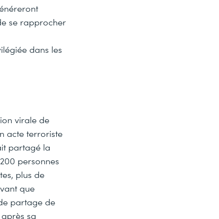
généreront
 de se rapprocher
légiée dans les
ion virale de
n acte terroriste
it partagé la
e 200 personnes
tes, plus de
avant que
e de partage de
e après sa