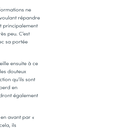
nformations ne
 voulant répandre
t principalement
ès peu. C’est
ec sa portée
ille ensuite à ce
cles douteux
tion qu’ils sont
 perd en
ndront également
 en avant par «
ela, ils