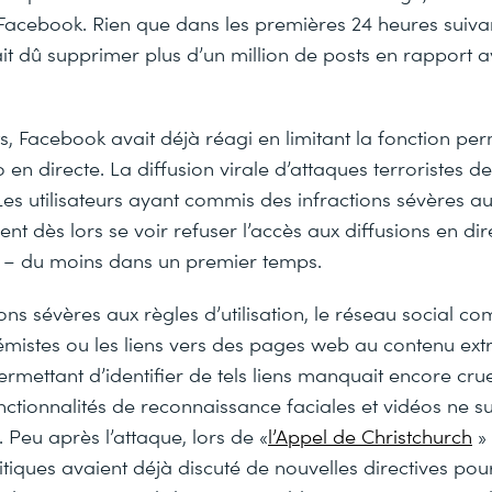
Facebook. Rien que dans les premières 24 heures suivan
it dû supprimer plus d’un million de posts en rapport a
ts, Facebook avait déjà réagi en limitant la fonction per
 en directe. La diffusion virale d’attaques terroristes de
. Les utilisateurs ayant commis des infractions sévères a
ient dès lors se voir refuser l’accès aux diffusions en dir
s – du moins dans un premier temps.
ions sévères aux règles d’utilisation, le réseau social c
émistes ou les liens vers des pages web au contenu ext
ermettant d’identifier de tels liens manquait encore cru
ctionnalités de reconnaissance faciales et vidéos ne su
n. Peu après l’attaque, lors de «
l’Appel de Christchurch
» 
itiques avaient déjà discuté de nouvelles directives pou