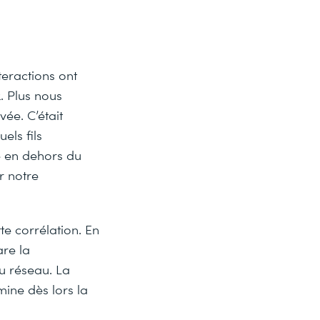
teractions ont
. Plus nous
vée. C’était
els fils
de en dehors du
r notre
te corrélation. En
are la
u réseau. La
mine dès lors la