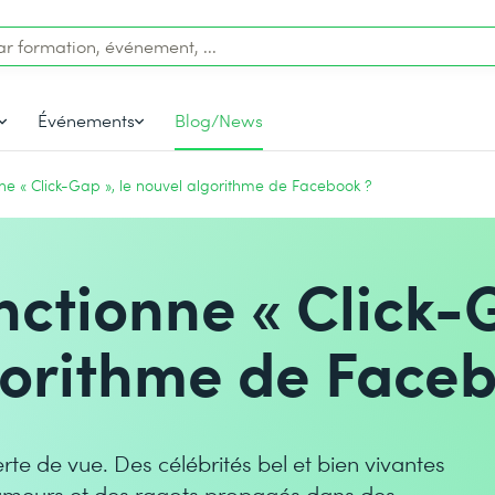
Événements
Blog/News
e « Click-Gap », le nouvel algorithme de Facebook ?
ctionne « Click-G
gorithme de Faceb
te de vue. Des célébrités bel et bien vivantes
umeurs et des ragots propagés dans des