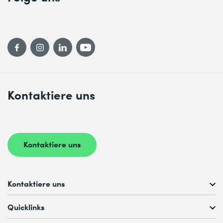
Kontaktiere uns
Kontaktiere uns
Kontaktiere uns
Kostenlose Kursberatung unter
Quicklinks
+41 44 447 21 21