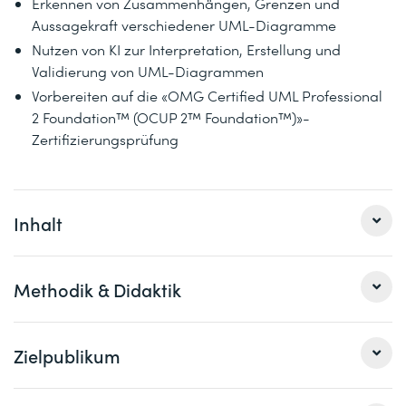
Erkennen von Zusammenhängen, Grenzen und
Aussagekraft verschiedener UML-Diagramme
Nutzen von KI zur Interpretation, Erstellung und
Validierung von UML-Diagrammen
Vorbereiten auf die «OMG Certified UML Professional
2 Foundation™ (OCUP 2™ Foundation™)»-
Zertifizierungsprüfung
Inhalt
Basiskurs:
Methodik & Didaktik
Unified Modeling Language (UML) in der
Praxis
(2 Tage)
1 Einführung in UML
Im Vorfeld bereitest du dich auf diesen Kurs vor und
Zielpublikum
notierst dir Fragen zur Klärung im Kurs. Die Vorbereitung
Rolle der UML in modernen IT-Projekten
erfolgt mit den Unterlagen aus dem Kurs «Unified