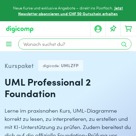
Jetzt
Neue Kurse und exklusive Angebote – direkt ins Postfach.
Newsletter abonnieren und CHF 50 Gutschein erhalten
Kurspaket
digicode:
UMLZFP
UML Professional 2
Foundation
Lerne im praxisnahen Kurs, UML-Diagramme
korrekt zu lesen, zu interpretieren, zu erstellen und
mit KI-Unterstützung zu prüfen. Zudem bereitest du
dich auf die offizielle Foundation-Prüfung vor.