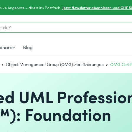
Jetzt Newsletter abonnieren und CHF 5
sive Angebote – direkt ins Postfach.
inare
Blog
Object Management Group (OMG) Zertifizierungen
OMG Certif
ed UML Professio
): Foundation