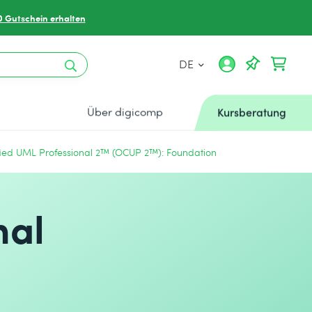
0 Gutschein erhalten
DE
Über digicomp
Kursberatung
ied UML Professional 2™ (OCUP 2™): Foundation
nal