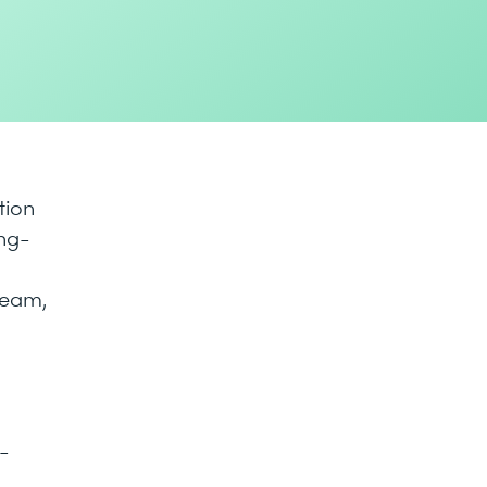
tion
ing-
Team,
-