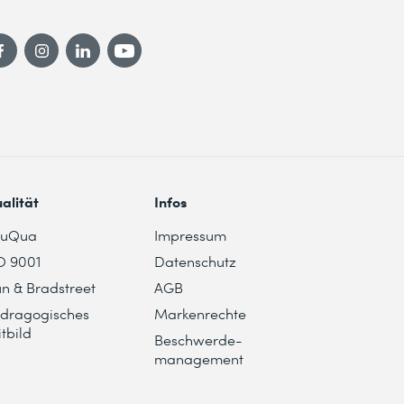
alität
Infos
duQua
Impressum
O 9001
Datenschutz
n & Bradstreet
AGB
dragogisches
Markenrechte
itbild
Beschwerde-
management