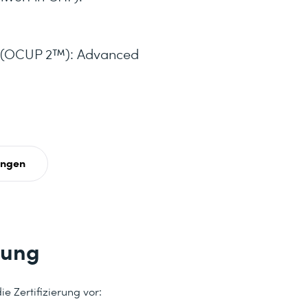
™ (OCUP 2™): Advanced
ungen
tung
e Zertifizierung vor: