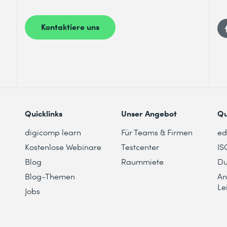
Kontaktiere uns
Quicklinks
Unser Angebot
Qu
digicomp learn
Für Teams & Firmen
e
Kostenlose Webinare
Testcenter
IS
Blog
Raummiete
Du
Blog-Themen
An
Le
Jobs