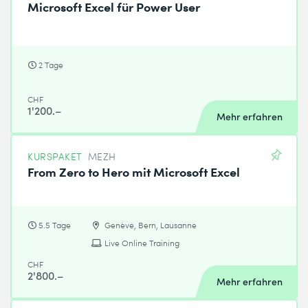
Microsoft Excel für Power User
2 Tage
CHF
1'200.–
Mehr erfahren
KURSPAKET
MEZH
From Zero to Hero mit Microsoft Excel
5.5 Tage
Genève, Bern, Lausanne
Live Online Training
CHF
2'800.–
Mehr erfahren