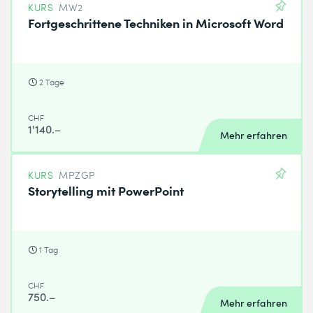
KURS
MW2
Fortgeschrittene Techniken in Microsoft Word
2 Tage
CHF
1'140.–
Mehr erfahren
KURS
MPZGP
Storytelling mit PowerPoint
1 Tag
CHF
750.–
Mehr erfahren