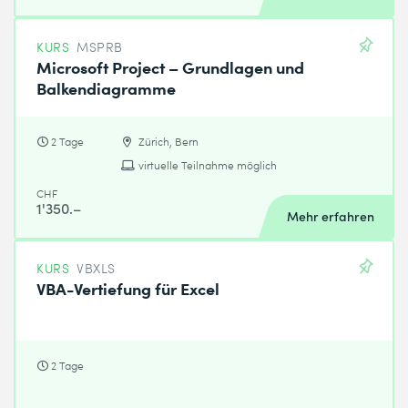
KURS
MSPRB
Microsoft Project – Grundlagen und
Balkendiagramme
2 Tage
Zürich, Bern
virtuelle Teilnahme möglich
CHF
1'350.–
Mehr erfahren
KURS
VBXLS
VBA-Vertiefung für Excel
2 Tage