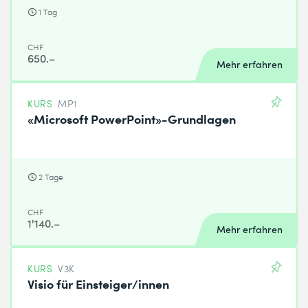
1 Tag
CHF
650.–
Mehr erfahren
KURS
MP1
«Microsoft PowerPoint»-Grundlagen
2 Tage
CHF
1'140.–
Mehr erfahren
KURS
V3K
Visio für Einsteiger/innen