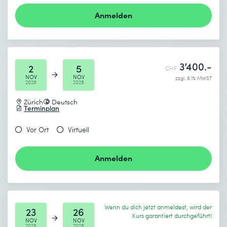
Anmelden
3’400.-
2
5
CHF
NOV
NOV
zzgl. 8.1% MWST
2026
2026
Zürich
Deutsch
Terminplan
Vor Ort
Virtuell
Anmelden
Wenn du dich jetzt anmeldest, wird der
23
26
Kurs garantiert durchgeführt!
NOV
NOV
2026
2026