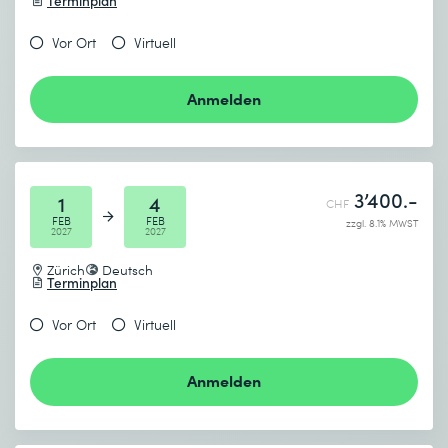
Terminplan
Vor Ort
Virtuell
Anmelden
3’400.-
1
4
CHF
FEB
FEB
zzgl. 8.1% MWST
2027
2027
Zürich
Deutsch
Terminplan
Vor Ort
Virtuell
Anmelden