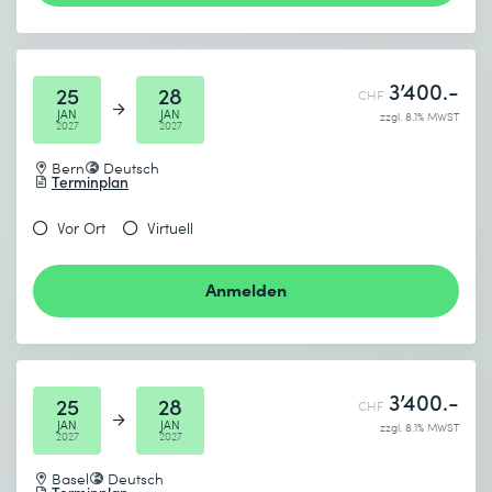
3’400.-
25
28
CHF
JAN
JAN
zzgl. 8.1% MWST
2027
2027
Bern
Deutsch
Terminplan
Vor Ort
Virtuell
Anmelden
3’400.-
25
28
CHF
JAN
JAN
zzgl. 8.1% MWST
2027
2027
Basel
Deutsch