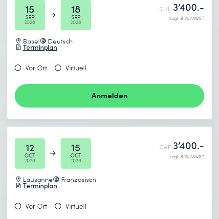
3’400.-
15
18
CHF
SEP
SEP
zzgl. 8.1% MWST
2026
2026
Basel
Deutsch
Terminplan
Vor Ort
Virtuell
Anmelden
3’400.-
12
15
CHF
OCT
OCT
zzgl. 8.1% MWST
2026
2026
Lausanne
Französisch
Terminplan
Vor Ort
Virtuell