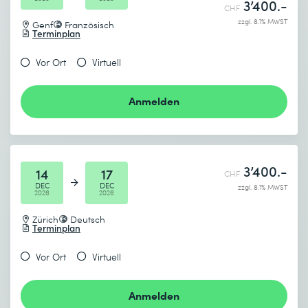
3’400.-
CHF
zzgl. 8.1% MWST
Genf
Französisch
Terminplan
Vor Ort
Virtuell
Anmelden
3’400.-
14
17
CHF
DEC
DEC
zzgl. 8.1% MWST
2026
2026
Zürich
Deutsch
Terminplan
Vor Ort
Virtuell
Anmelden