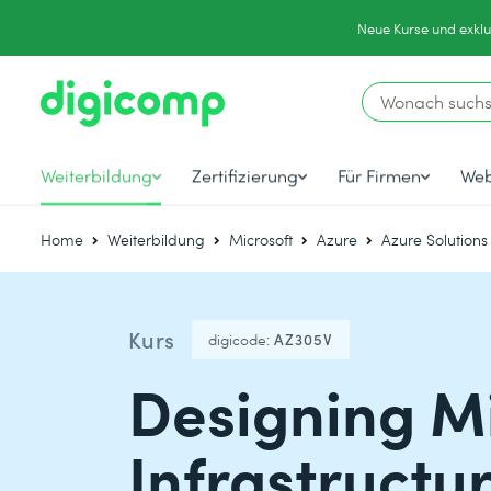
Neue Kurse und exklu
Weiterbildung
Zertifizierung
Für Firmen
Web
Home
Weiterbildung
Microsoft
Azure
Azure Solutions
Kurs
digicode:
AZ305V
Designing Mi
Infrastructur