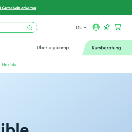
0 Gutschein erhalten
DE
Über digicomp
Kursberatung
 Flexible
ible