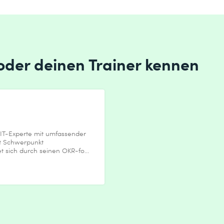
 oder deinen Trainer kennen
r IT-Experte mit umfassender
it Schwerpunkt
t sich durch seinen OKR-fo...