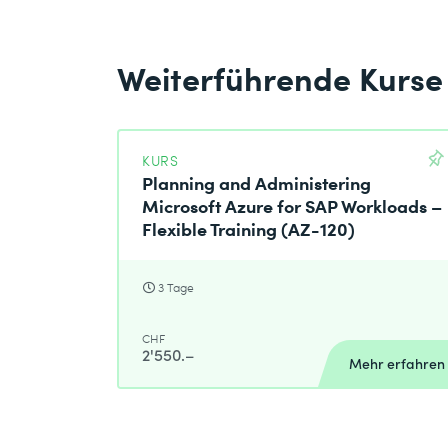
* Pflichtfelder
Weiterführende Kurse
Ich habe die
Datenschutzbestimmungen
zur K
KURS
Planning and Administering
Microsoft Azure for SAP Workloads –
Absenden
Flexible Training (AZ-120)
* Pflichtfelder
3 Tage
CHF
2'550.–
Mehr erfahren