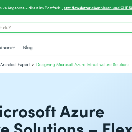
Jetzt Newsletter abonnieren und CHF 5
sive Angebote – direkt ins Postfach.
inare
Blog
 Architect Expert
Designing Microsoft Azure Infrastructure Solutions –
crosoft Azure
e Solutions – Flex