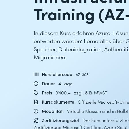
Training (AZ
In diesem Kurs erfahren Azure-Lösung
entworfen werden: Lerne alles über
Speicher, Datenintegration, Authentif
Migrationen.
Herstellercode
AZ-305
Dauer
4 Tage
Preis
3'400.– zzgl. 8.1% MWST
Kursdokumente
Offizielle Microsoft-Unt
Modalität:
Virtuelle Klassen sind in Halb
Zertifizierungsziel
Der Kurs unterstützt de
Zertifizierung
Microsoft Certified: Azure Solut