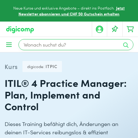
Jetzt
Neue Kurse und exklusive Angebote – direkt ins Postfach.
Newsletter abonnieren und CHF 50 Gutschein erhalten
Kurs
digicode:
ITPIC
ITIL® 4 Practice Manager:
Plan, Implement and
Control
Dieses Training befähigt dich, Änderungen an
deinen IT-Services reibungslos & effizient