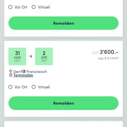
Vor Ort
Virtuell
Anmelden
3’600.-
31
2
CHF
MAR
APR
zzgl. 8.1% MWST
2027
2027
Genf
Französisch
Terminplan
Vor Ort
Virtuell
Anmelden