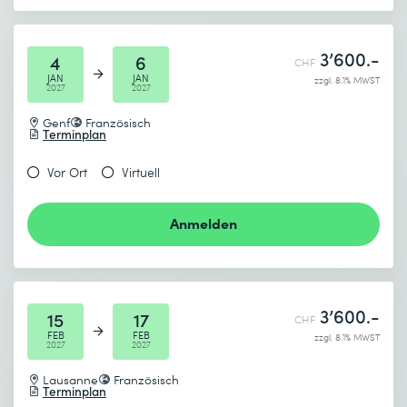
3’600.-
4
6
CHF
JAN
JAN
zzgl. 8.1% MWST
2027
2027
Genf
Französisch
Terminplan
Vor Ort
Virtuell
Anmelden
3’600.-
15
17
CHF
FEB
FEB
zzgl. 8.1% MWST
2027
2027
Lausanne
Französisch
Terminplan