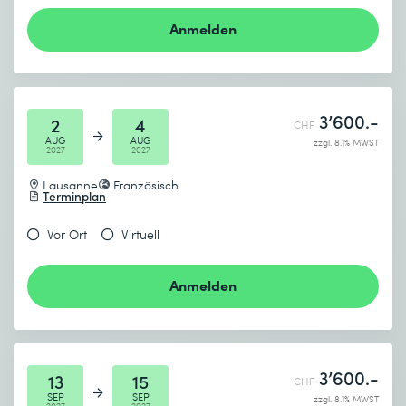
Anmelden
3’600.-
2
4
CHF
AUG
AUG
zzgl. 8.1% MWST
2027
2027
Lausanne
Französisch
Terminplan
Vor Ort
Virtuell
Anmelden
3’600.-
13
15
CHF
SEP
SEP
zzgl. 8.1% MWST