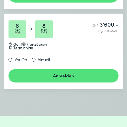
3’600.-
6
8
CHF
DEC
DEC
zzgl. 8.1% MWST
2027
2027
Genf
Französisch
Terminplan
Vor Ort
Virtuell
Anmelden