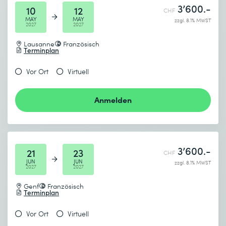
3’600.-
10
12
CHF
MAY
MAY
zzgl. 8.1% MWST
2027
2027
Lausanne
Französisch
Terminplan
Vor Ort
Virtuell
Anmelden
3’600.-
21
23
CHF
JUN
JUN
zzgl. 8.1% MWST
2027
2027
Genf
Französisch
Terminplan
Vor Ort
Virtuell