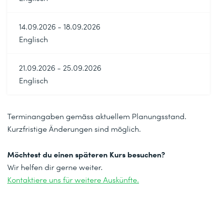
Dienste und Daemons kontrollieren
Netzwerkdienste und Systemdaemons mit systemd
14.09.2026 - 18.09.2026
steuern und überwachen
Englisch
OpenSSH-Dienst konfigurieren und sichern
Sicheren Zugriff auf die Befehlszeile auf entfernten
21.09.2026 - 25.09.2026
Systemen mit OpenSSH ermöglichen
Englisch
Protokolle analysieren und speichern
Relevante Systemprotokoll-Dateien für die Fehlersuche
Terminangaben gemäss aktuellem Planungsstand.
lokalisieren und interpretieren
Kurzfristige Änderungen sind möglich.
Red Hat Enterprise Linux-Netzwerke verwalten
Grundlegende IPv4-Netzwerke auf Red Hat Enterprise
Möchtest du einen späteren Kurs besuchen?
Linux-Systemen konfigurieren
Wir helfen dir gerne weiter.
Kontaktiere uns für weitere Auskünfte.
Dateien zwischen Systemen archivieren und kopieren
Dateien archivieren und von einem System auf ein
anderes kopieren