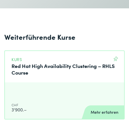
Ich habe die
Datenschutzbestimmungen
zur Kenntnis
genommen.
Absenden
Weiterführende Kurse
* Pflichtfelder
KURS
Red Hat High Availability Clustering – RHLS
Course
CHF
3'900.–
Mehr erfahren