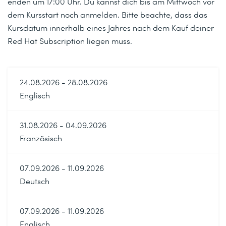
enden um 17:00 Uhr. Du kannst dich bis am Mittwoch vor
Hat-Support-Dienstprogrammen beheben
dem Kursstart noch anmelden. Bitte beachte, dass das
Kursdatum innerhalb eines Jahres nach dem Kauf deiner
Textdateien erstellen, anzeigen und bearbeiten
Red Hat Subscription liegen muss.
Textdateien aus der Befehlsausgabe oder in einem Editor
erstellen, anzeigen und bearbeiten
Lokale Linux-Benutzende und -Gruppen verwalten
24.08.2026 - 28.08.2026
Lokale Linux-Benutzende und -Gruppen sowie lokale
Englisch
Kennwortrichtlinien verwalten
Dateizugriff mit Linux-Dateisystemberechtigungen
31.08.2026 - 04.09.2026
kontrollieren
Französisch
Linux-Dateisystemberechtigungen festlegen und die
Sicherheitseffekte verschiedener Einstellungen
07.09.2026 - 11.09.2026
interpretieren
Deutsch
Linux-Prozesse überwachen und verwalten
Informationen über das System abrufen und die darauf
07.09.2026 - 11.09.2026
laufenden Prozesse steuern
Englisch