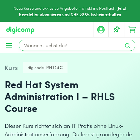
Jetzt
Neue Kurse und exklusive Angebote – direkt ins Postfach.
Newsletter abonnieren und CHF 50 Gutschein erhalten
Kurs
digicode:
RH124C
Red Hat System
Administration I – RHLS
Course
Dieser Kurs richtet sich an IT Profis ohne Linux-
Administrationserfahrung. Du lernst grundlegende