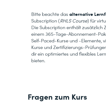
Dateien von der Kommandozeile aus ve
Dateien über die Eingabeaufforderung de
alternative Lern
Bitte beachte das
KURS
löschen und organisieren
Getting Started with Linux Fund
Subscription (
RHLS Course
) für virt
Die Subscription enthält zusätzlich
Hilfe in Red Hat Enterprise Linux erhalte
einem 365-Tage-Abonnement-Pake
Probleme mithilfe von Online-Hilfesy
2 Tage
Self-Paced-Kurse und -Elemente, vir
beheben
Kurse und Zertifizierungs-Prüfunge
Textdateien erstellen, anzeigen und bea
CHF
dir ein optimiertes und flexibles Ler
1'200.–
Mehr
Textdateien aus der Befehlsausgabe oder
bieten.
bearbeiten
Lokale Linux-Benutzende und -Gruppen
Lokale Linux-Benutzende und -Gruppen s
Dateizugriff mit Linux-Dateisystemberec
Fragen zum Kurs
Linux-Dateisystemberechtigungen festleg
Einstellungen interpretieren