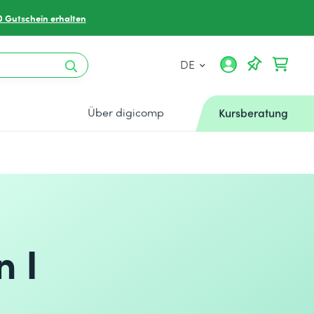
0 Gutschein erhalten
DE
Über digicomp
Kursberatung
n I