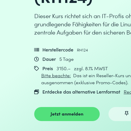
Dieser Kurs richtet sich an IT-Profis 
grundlegende Fähigkeiten für die Linu
zentrale Aufgaben für den sicheren Be
Herstellercode
RH124
Dauer
5 Tage
Preis
3'150.– zzgl. 8.1% MWST
Bitte beachte:
Das ist ein Reseller-Kurs un
ausgenommen (exklusive Promo-Codes).
Entdecke das alternative Lernformat
Red
Jetzt anmelden