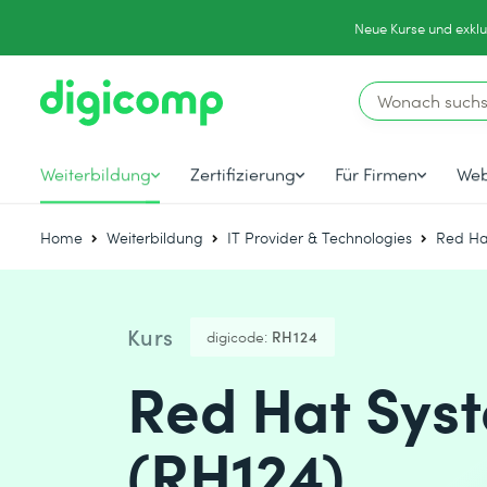
Neue Kurse und exklu
Weiterbildung
Zertifizierung
Für Firmen
Web
Home
Weiterbildung
IT Provider & Technologies
Red Ha
Kurs
digicode:
RH124
Red Hat Syst
(RH124)