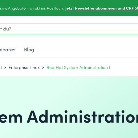
Jetzt Newsletter abonnieren und CHF 5
sive Angebote – direkt ins Postfach.
inare
Blog
t
Enterprise Linux
Red Hat System Administration I
em Administratio