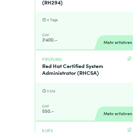
(RH294)
* Pflichtfelder
4 Tage
CHF
3'400.–
Mehr erfahren
PRÜFUNG
Red Hat Certified System
Administrator (RHCSA)
3 Std.
CHF
550.–
Mehr erfahren
KURS