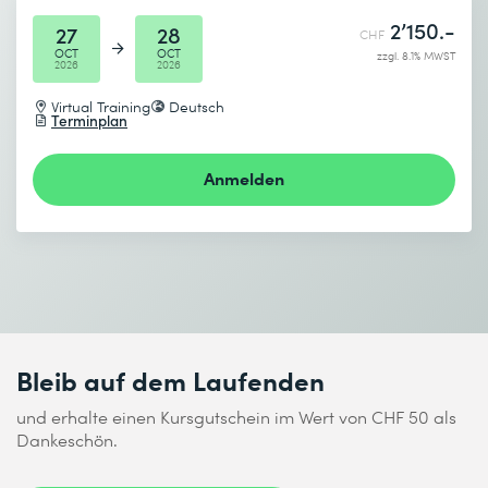
Administration – sonstige Themen
2’150.-
Anzahl Teilnehmende *
Gewünschter Kursort *
27
28
Upgrade in Multitenant Environments
CHF
OCT
OCT
zzgl. 8.1% MWST
2026
2026
Gewünschtes Startdatum (DD.MM.YYYY) *
Virtual Training
Deutsch
Terminplan
Ich habe die
Datenschutzbestimmungen
zur Kenntnis
Gewünschtes Enddatum (DD.MM.YYYY) *
genommen.
Anmelden
Absenden
* Pflichtfelder
Bleib auf dem Laufenden
und erhalte einen Kursgutschein im Wert von CHF 50 als
Dankeschön.
Ich habe die
Datenschutzbestimmungen
zur Kenntnis
genommen.