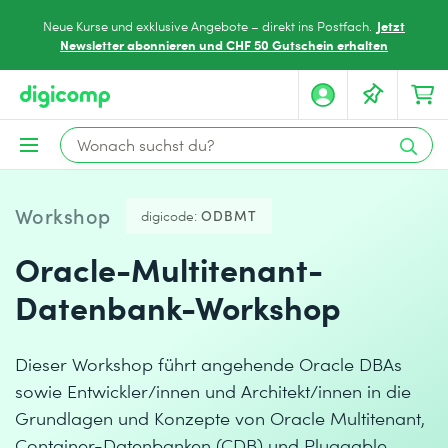
Jetzt
Neue Kurse und exklusive Angebote – direkt ins Postfach.
Newsletter abonnieren und CHF 50 Gutschein erhalten
Workshop
digicode:
ODBMT
Oracle-Multitenant-
Datenbank-Workshop
Dieser Workshop führt angehende Oracle DBAs
sowie Entwickler/innen und Architekt/innen in die
Grundlagen und Konzepte von Oracle Multitenant,
Container-Datenbanken (CDB) und Pluggable