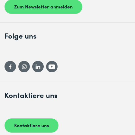
Zum Newsletter anmelden
Absenden
Folge uns
* Pflichtfelder
Kontaktiere uns
Kontaktiere uns