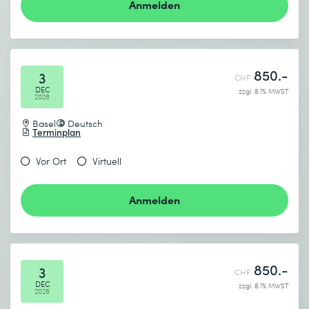
Anmelden
850.-
3
CHF
DEC
zzgl. 8.1% MWST
2026
Basel
Deutsch
Terminplan
Vor Ort
Virtuell
Anmelden
850.-
3
CHF
DEC
zzgl. 8.1% MWST
2026