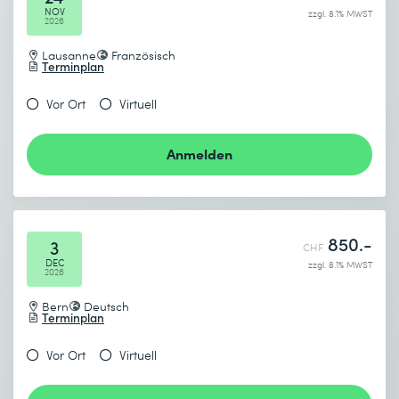
NOV
zzgl. 8.1% MWST
2026
Lausanne
Französisch
Terminplan
Vor Ort
Virtuell
Anmelden
850.-
3
CHF
DEC
zzgl. 8.1% MWST
2026
Bern
Deutsch
Terminplan
Vor Ort
Virtuell