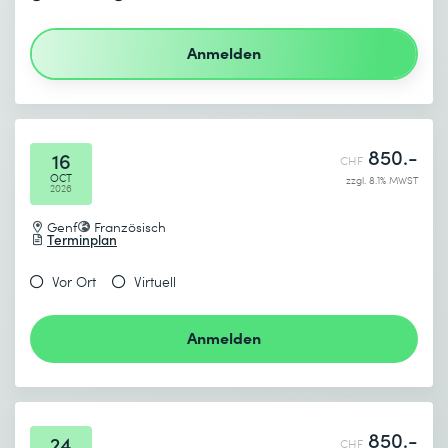
Absenden
Anmelden
* Pflichtfelder
850.-
16
CHF
OCT
zzgl. 8.1% MWST
2026
Genf
Französisch
Terminplan
Vor Ort
Virtuell
Anmelden
850.-
24
CHF