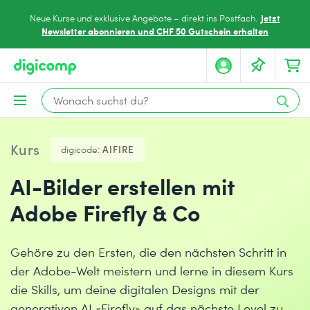
Jetzt
Neue Kurse und exklusive Angebote – direkt ins Postfach.
Newsletter abonnieren und CHF 50 Gutschein erhalten
Kurs
digicode:
AIFIRE
AI-Bilder erstellen mit
Adobe Firefly & Co
Gehöre zu den Ersten, die den nächsten Schritt in
der Adobe-Welt meistern und lerne in diesem Kurs
die Skills, um deine digitalen Designs mit der
generativen AI «Firefly» auf das nächste Level zu