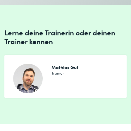
Lerne deine Trainerin oder deinen
Ich habe die
Datenschutzbestimmungen
zur Kenntnis
Trainer kennen
genommen.
Mathias Gut
Absenden
Trainer
* Pflichtfelder