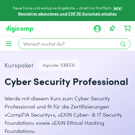
Jetzt
Neue Kurse und exklusive Angebote – direkt ins Postfach.
Newsletter abonnieren und CHF 50 Gutschein erhalten
Kurspaket
digicode:
CSECU
Cyber Security Professional
Werde mit diesem Kurs zum Cyber Security
Professional und fit für die Zertifizierungen
«CompTIA Security+», «EXIN Cyber- & IT Security
Foundation» sowie «EXIN Ethical Hacking
Foundation».