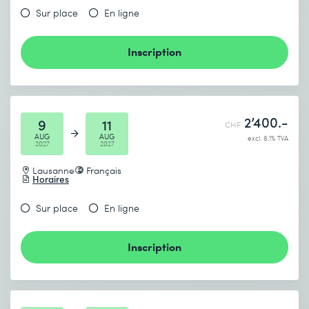
Sur place
En ligne
Inscription
2’400.-
9
11
CHF
AUG
AUG
excl. 8.1% TVA
2027
2027
Lausanne
Français
Horaires
Sur place
En ligne
Inscription