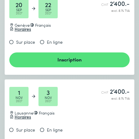
2’400.-
20
22
CHF
SEP
SEP
excl. 8.1% TVA
2027
2027
Genève
Français
Horaires
Sur place
En ligne
Inscription
2’400.-
1
3
CHF
NOV
NOV
excl. 8.1% TVA
2027
2027
Lausanne
Français
Horaires
Sur place
En ligne