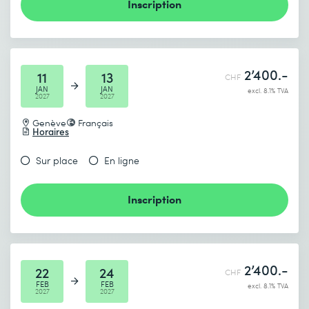
Inscription
2’400.-
11
13
CHF
JAN
JAN
excl. 8.1% TVA
2027
2027
Genève
Français
Horaires
Sur place
En ligne
Inscription
2’400.-
22
24
CHF
FEB
FEB
excl. 8.1% TVA
2027
2027