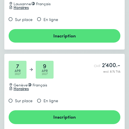
Lausanne
Français
Horaires
Sur place
En ligne
Inscription
2’400.-
7
9
CHF
APR
APR
excl. 8.1% TVA
2027
2027
Genève
Français
Horaires
Sur place
En ligne
Inscription