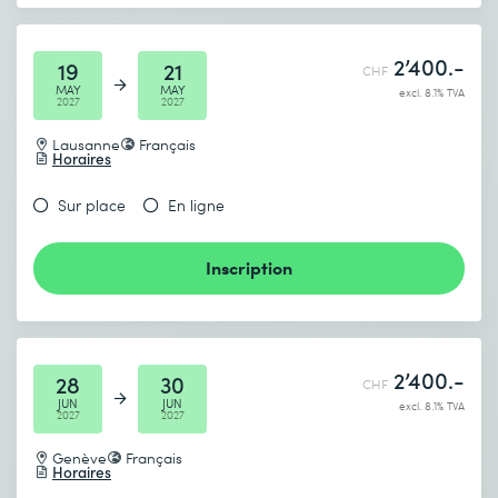
2’400.-
19
21
CHF
MAY
MAY
excl. 8.1% TVA
2027
2027
Lausanne
Français
Horaires
Sur place
En ligne
Inscription
2’400.-
28
30
CHF
JUN
JUN
excl. 8.1% TVA
2027
2027
Genève
Français
Horaires