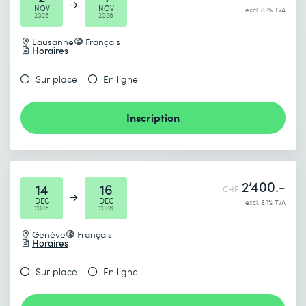
NOV
NOV
excl. 8.1% TVA
2026
2026
Lausanne
Français
Horaires
Je prends connaissance de
la politique de confidentialité
.
Sur place
En ligne
Inscription
Envoyer
* Champs obligatoires
2’400.-
14
16
CHF
DEC
DEC
excl. 8.1% TVA
2026
2026
Genève
Français
Horaires
Sur place
En ligne