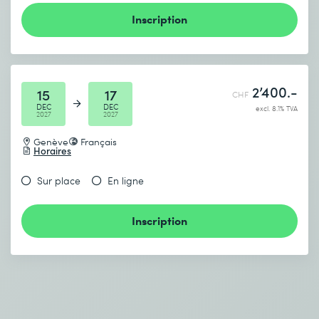
Inscription
2’400.-
15
17
CHF
DEC
DEC
excl. 8.1% TVA
2027
2027
Genève
Français
Horaires
Sur place
En ligne
Inscription