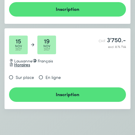
Inscription
3’750.-
15
19
CHF
NOV
NOV
excl. 8.1% TVA
2027
2027
Lausanne
Français
Horaires
Sur place
En ligne
Inscription