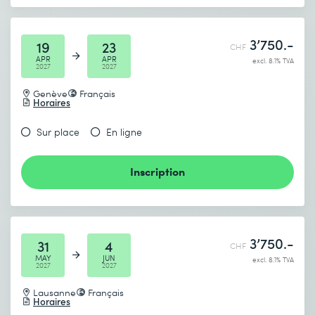
3’750.-
19
23
CHF
APR
APR
excl. 8.1% TVA
2027
2027
Genève
Français
Horaires
Sur place
En ligne
Inscription
3’750.-
31
4
CHF
MAY
JUN
excl. 8.1% TVA
2027
2027
Lausanne
Français
Horaires