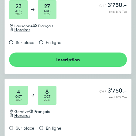
3’750.-
23
27
CHF
AUG
AUG
excl. 8.1% TVA
2027
2027
Lausanne
Français
Horaires
Sur place
En ligne
Inscription
3’750.-
4
8
CHF
OCT
OCT
excl. 8.1% TVA
2027
2027
Genève
Français
Horaires
Sur place
En ligne