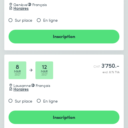
Genève
Français
Horaires
Sur place
En ligne
Inscription
3’750.-
8
12
CHF
MAR
MAR
excl. 8.1% TVA
2027
2027
Lausanne
Français
Horaires
Sur place
En ligne
Inscription