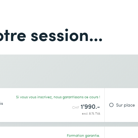
Nom *
Téléphone *
tre session...
Téléphone *
Lieu de formation souhaité *
Si vous vous inscrivez, nous garantissons ce cours !
is
identialité
.
Sur place
1’990.-
CHF
excl. 8.1% TVA
Formation garantie.