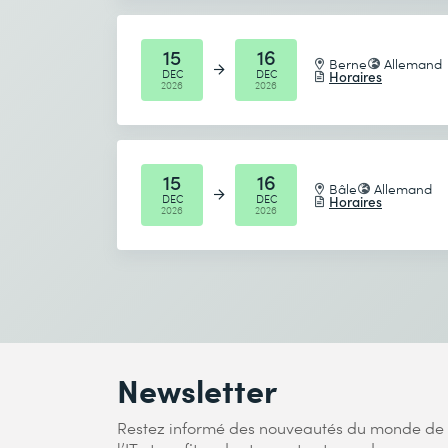
15
16
Berne
Allemand
DEC
DEC
Horaires
2026
2026
15
16
Bâle
Allemand
DEC
DEC
Horaires
2026
2026
Newsletter
Restez informé des nouveautés du monde de