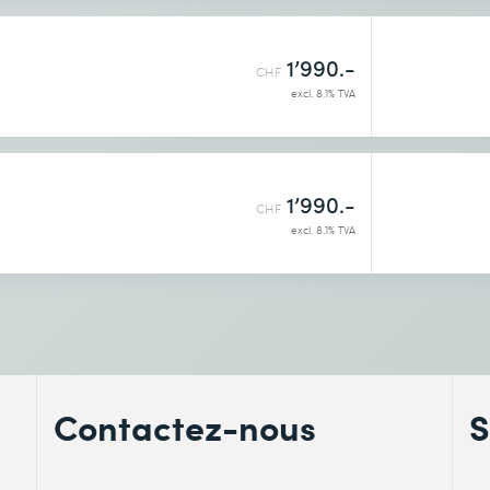
1’990.-
CHF
excl. 8.1% TVA
1’990.-
CHF
excl. 8.1% TVA
Contactez-nous
S