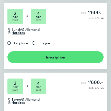
1’600.-
3
4
CHF
DEC
DEC
excl. 8.1% TVA
2026
2026
Zurich
Allemand
Horaires
Sur place
En ligne
Inscription
1’600.-
3
4
CHF
DEC
DEC
excl. 8.1% TVA
2026
2026
Berne
Allemand
Horaires