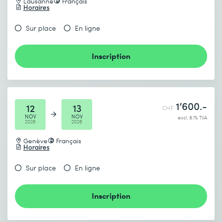
Lausanne
Français
Horaires
Sur place
En ligne
Inscription
1’600.-
12
13
CHF
NOV
NOV
excl. 8.1% TVA
2026
2026
Genève
Français
Horaires
Sur place
En ligne
Inscription