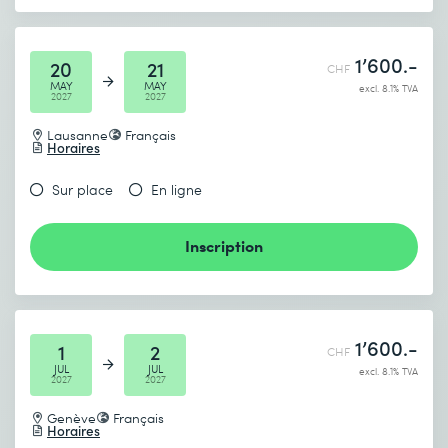
1’600.-
20
21
CHF
MAY
MAY
excl. 8.1% TVA
2027
2027
Lausanne
Français
Horaires
Sur place
En ligne
Inscription
1’600.-
1
2
CHF
JUL
JUL
excl. 8.1% TVA
2027
2027
Genève
Français
Horaires