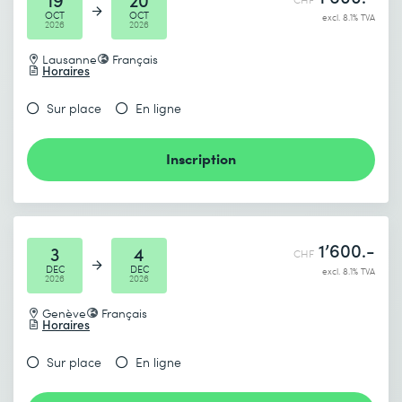
OCT
OCT
excl. 8.1% TVA
2026
2026
Lausanne
Français
Horaires
Je prends connaissance de
la politique de confidentialité
.
Sur place
En ligne
Inscription
Envoyer
* Champs obligatoires
1’600.-
3
4
CHF
DEC
DEC
excl. 8.1% TVA
2026
2026
Genève
Français
Horaires
Sur place
En ligne