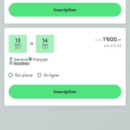
Inscription
1’600.-
13
14
CHF
DEC
DEC
excl. 8.1% TVA
2027
2027
Genève
Français
Horaires
Sur place
En ligne
Inscription