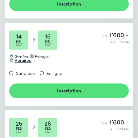
Inscription
1’600.-
14
15
CHF
JAN
JAN
excl. 8.1% TVA
2027
2027
Genève
Français
Horaires
Sur place
En ligne
Inscription
1’600.-
25
26
CHF
FEB
FEB
excl. 8.1% TVA
2027
2027