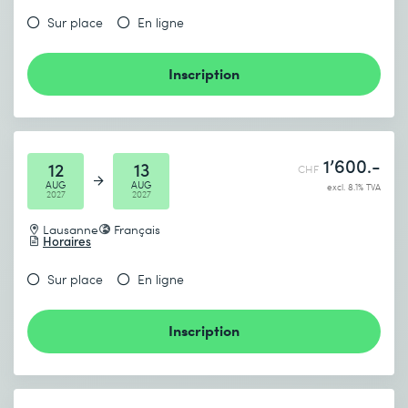
Sur place
En ligne
Inscription
1’600.-
12
13
CHF
AUG
AUG
excl. 8.1% TVA
2027
2027
Lausanne
Français
Horaires
Sur place
En ligne
Inscription