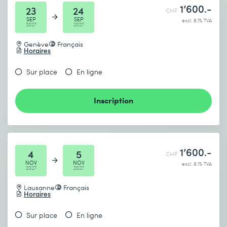
1’600.-
23
24
CHF
SEP
SEP
excl. 8.1% TVA
2027
2027
Genève
Français
Horaires
Sur place
En ligne
Inscription
1’600.-
4
5
CHF
NOV
NOV
excl. 8.1% TVA
2027
2027
Lausanne
Français
Horaires
Sur place
En ligne