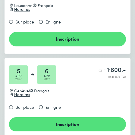
Lausanne
Français
Horaires
Sur place
En ligne
Inscription
1’600.-
5
6
CHF
APR
APR
excl. 8.1% TVA
2027
2027
Genève
Français
Horaires
Sur place
En ligne
Inscription