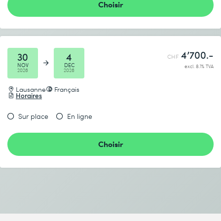
Choisir
4’700.-
30
4
CHF
NOV
DEC
excl. 8.1% TVA
2026
2026
Lausanne
Français
Horaires
Sur place
En ligne
Choisir