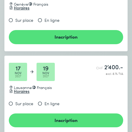
Genève
Français
Horaires
Sur place
En ligne
Inscription
2’400.-
17
19
CHF
NOV
NOV
excl. 8.1% TVA
2027
2027
Lausanne
Français
Horaires
Sur place
En ligne
Inscription