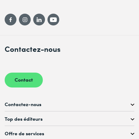
Contactez-nous
Contact
Contactez-nous
Conseil personnalisé au
Top des éditeurs
022 738 80 80 ou 021 321 65 00
du Lu au Ve, 08h00–17h00
Offre de services
Microsoft