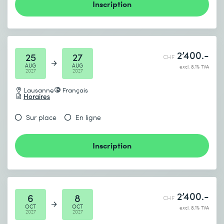
Inscription
2’400.-
25
27
CHF
AUG
AUG
excl. 8.1% TVA
2027
2027
Lausanne
Français
Horaires
Sur place
En ligne
Inscription
2’400.-
6
8
CHF
OCT
OCT
excl. 8.1% TVA
2027
2027