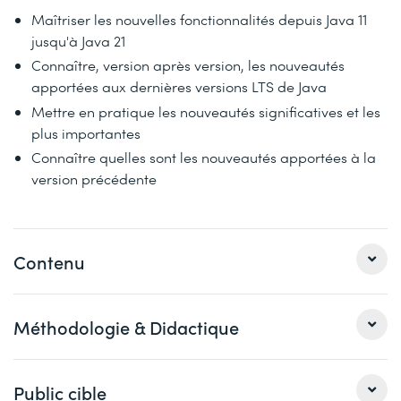
Maîtriser les nouvelles fonctionnalités depuis Java 11
jusqu'à Java 21
Connaître, version après version, les nouveautés
apportées aux dernières versions LTS de Java
Mettre en pratique les nouveautés significatives et les
plus importantes
Connaître quelles sont les nouveautés apportées à la
version précédente
Contenu
Les versions Java 11, Java 17 et Java 21 sont des versions
Méthodologie & Didactique
LTS (Long Term Support), comme Java 8 et Java 11,
utilisables en production, contrairement aux versions 9,
10, 12, 18, 19, 20 …destinées aux développeurs pour leur
Le formateur alterne entre méthode démonstrative,
Public cible
permettre de se familiariser avec des nouveautés dont
interrogative et active (via des travaux pratiques et/ou