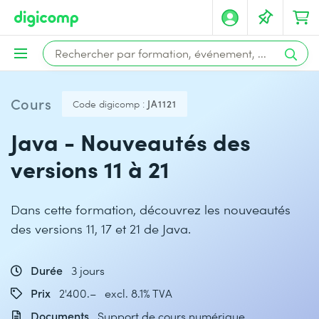
Cours
Code digicomp :
JA1121
Java - Nouveautés des
versions 11 à 21
Dans cette formation, découvrez les nouveautés
des versions 11, 17 et 21 de Java.
Durée
3 jours
Prix
2'400.– excl. 8.1% TVA
Documents
Support de cours numérique