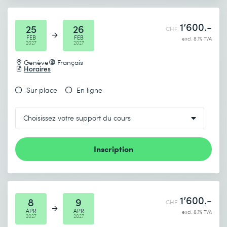
1’600.-
25
26
CHF
FEB
FEB
excl. 8.1% TVA
2027
2027
Genève
Français
Horaires
Sur place
En ligne
Inscription
1’600.-
8
9
CHF
APR
APR
excl. 8.1% TVA
2027
2027