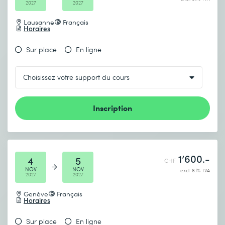
2027
2027
Lausanne
Français
Horaires
Sur place
En ligne
Inscription
1’600.-
4
5
CHF
NOV
NOV
excl. 8.1% TVA
2027
2027
Genève
Français
Horaires
Sur place
En ligne