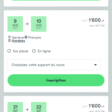
1’600.-
9
10
CHF
AUG
AUG
excl. 8.1% TVA
2027
2027
Genève
Français
Horaires
Sur place
En ligne
Inscription
1’600.-
21
22
CHF
SEP
SEP
excl. 8.1% TVA