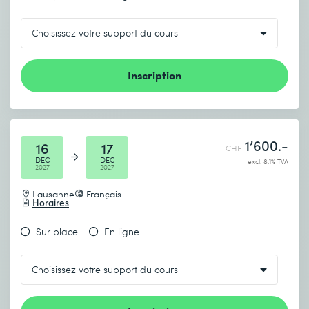
Inscription
1’600.-
16
17
CHF
DEC
DEC
excl. 8.1% TVA
2027
2027
Lausanne
Français
Horaires
Sur place
En ligne