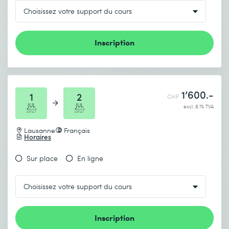
Inscription
1’600.-
1
2
CHF
JUL
JUL
excl. 8.1% TVA
2027
2027
Lausanne
Français
Horaires
Sur place
En ligne
Inscription