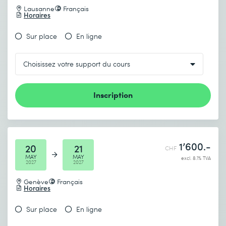
Lausanne
Français
Horaires
Sur place
En ligne
Inscription
1’600.-
20
21
CHF
MAY
MAY
excl. 8.1% TVA
2027
2027
Genève
Français
Horaires
Sur place
En ligne