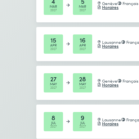
4
5
Genève
Français
MAR
MAR
Horaires
2027
2027
15
16
Lausanne
França
APR
APR
Horaires
2027
2027
27
28
Genève
Français
MAY
MAY
Horaires
2027
2027
8
9
Lausanne
França
JUL
JUL
Horaires
2027
2027