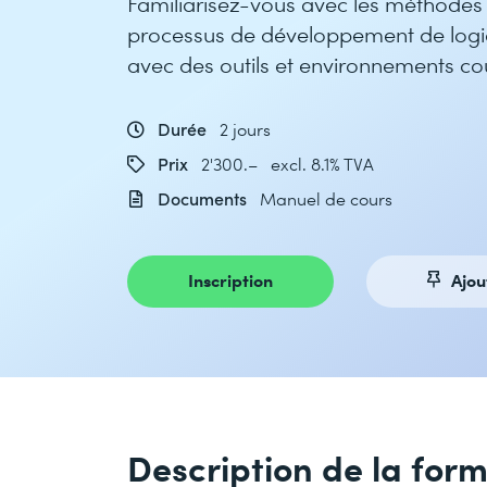
Familiarisez-vous avec les méthodes 
processus de développement de logic
avec des outils et environnements co
Durée
2 jours
Prix
2'300.– excl. 8.1% TVA
Documents
Manuel de cours
Inscription
Ajou
Description de la for