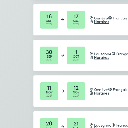
16
17
Genève
Français
AUG
AUG
Horaires
2027
2027
30
1
Lausanne
França
SEP
OCT
Horaires
2027
2027
11
12
Genève
Français
NOV
NOV
Horaires
2027
2027
20
21
Lausanne
França
DEC
DEC