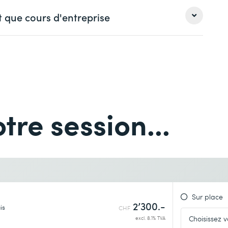
t que cours d'entreprise
Nom *
té
Nom *
Téléphone *
tre session...
 avec Docker et Kubernetes
Téléphone *
sus comme containers
Lieu de formation souhaité *
Sur place
2’300.-
is
CHF
excl. 8.1% TVA