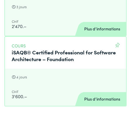
3 jours
CHF
2'470.–
Plus d’informations
COURS
iSAQB® Certified Professional for Software
Architecture – Foundation
4 jours
CHF
3'600.–
Plus d’informations