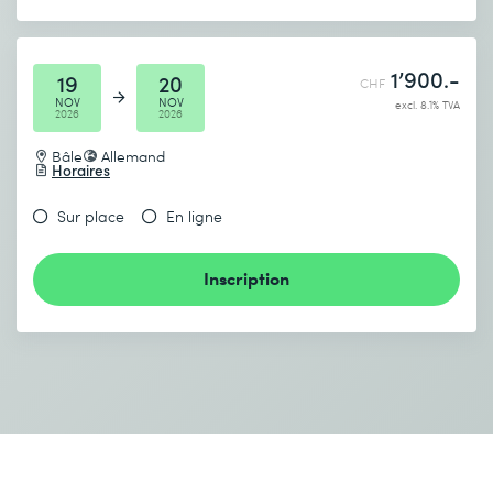
1’900.-
19
20
CHF
NOV
NOV
excl. 8.1% TVA
2026
2026
Bâle
Allemand
Horaires
Sur place
En ligne
Inscription