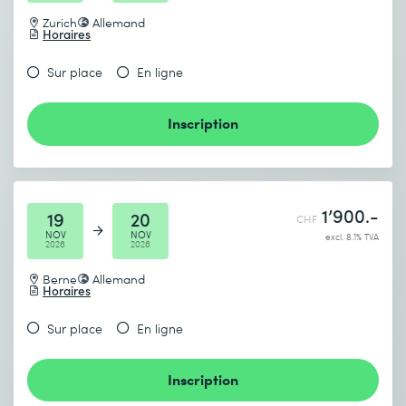
modernes
Zurich
Allemand
Distinction par rapport aux modèles architecturaux,
Horaires
d’intégration, cloud et distribués
Sur place
En ligne
Inscription
1’900.-
19
20
CHF
NOV
NOV
excl. 8.1% TVA
2026
2026
Berne
Allemand
Horaires
Sur place
En ligne
Inscription